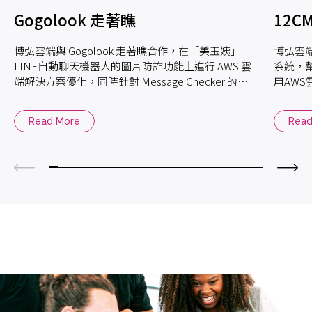
Gogolook 走著瞧
12C
博弘雲端與 Gogolook 走著瞧合作，在「美玉姨」
博弘雲
LINE自動聊天機器人的圖片防詐功能上進行 AWS 雲
系統，
端解決方案優化，同時針對 Message Checker 的
用AWS
DevOps 雲端解決方案進行資源盤點，共同打擊猖獗
的詐騙行為 !
Read More
Read