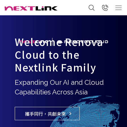
Welcome Renova
Cloud to the
Nextlink Family
Expanding Our AI and Cloud
Capabilities Across Asia
攜手同行，共創未來