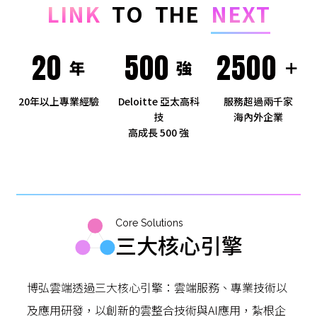
L
I
N
K
T
O
T
H
E
N
E
X
T
20
500
2500
年
強
＋
20年以上專業經驗
Deloitte 亞太高科
服務超過兩千家
技
海內外企業
高成長 500 強
Core Solutions
三大核心引擎
博弘雲端透過三大核心引擎：雲端服務、專業技術以
及應用研發，以創新的雲整合技術與AI應用，紮根企