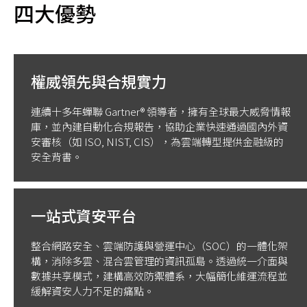
四大優勢
權威領先與合規實力
連續十多年蟬聯 Gartner® 領導者，擁有全球最大威脅情報
庫，並內建自動化合規報告，協助企業快速通過國內外資
安審核（如 ISO, NIST, CIS），為雲端轉型提供金融級的
安全背書。
一站式資安平台
整合網路安全、雲端防護與營運中心（SOC）的一體化架
構，消除多雲、混合雲管理的資訊孤島。透過統一介面與
數據共享模式，建構高效防禦體系，大幅簡化維運流程並
緩解資安人力不足的痛點。