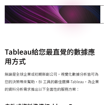
L
I
N
K
T
O
T
H
E
C
L
O
U
D
Tableau給您最直覺的數據應
用方式
無論是全球企業或初期新創公司，視覺化數據分析皆可為
您的決策帶來幫助，BI 工具的最佳選擇-Tableau，為企業
的資料分析需求推出以下全面性的服務方案：