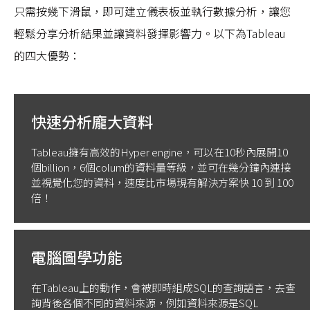
只需按幾下滑鼠，即可建立儀表板並執行數據分析，讓您
輕鬆分享分析結果並讓資料發揮影響力。以下為Tableau
的四大優勢：
快速分析龐大資料
Tableau擁有高效的Hyper engine，可以在10秒內展開10
個billion，6個colum的資料量等級，並可在幾分鐘內連接
並視覺化您的資料，速度比市場現有解決方案快 10 到 100
倍！
電腦圖學功能
在Tableau上的動作，會被即時組成SQL的查詢語言，去查
詢背後各個不同的資料來源，例如資料來源是SQL