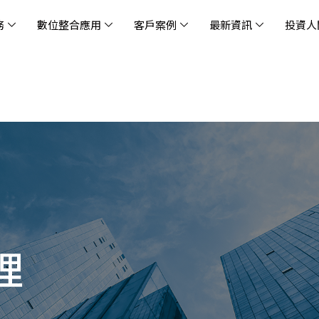
務
數位整合應用
客戶案例
最新資訊
投資人
休閒
消息
治理
社會責任
extlink
遊戲業
活動訊息
財務資訊
友善職場
企業文化
物
架
股
社
戰
雲端管理平台
應用服務
AWS 雲端解決方案
解決方案
資安防禦服務
中
資
雲
OM® 雲智能管理平台
OM® 雲智能管理平台
eau
AWS 服務特色
新零售數據與 AI 應用
數聯資安
DD
全
Chi
(CC
MA® AI 智能代理引擎
bricks
AWS 服務費用方案
餐飲業數據與 AI 應用
Fortinet
跨境
雲
科技業
集
我們
零售電商
餐
台(
Ne
n AI 對話式商務分析
AWS台北區域優惠方案
商圈推薦分析
Palo Alto Networks
企業
ner)
次世
Anthropic Claude on AWS
生成式 AI 輿情分析
Radware
lix
MS
雲端搬遷
流程及系統自動化
SkyCloud 騰雲運算
理
雲端資訊安全
文案及圖像自動生成
雲端代管
加速方案
高效開發工具
效
AWS 官方培訓課程與認證