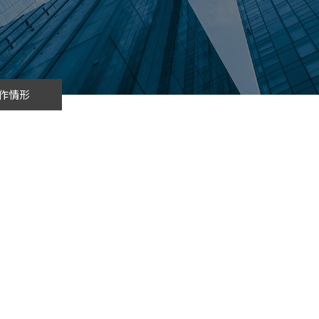
cs
GitHub 企業版
New
DevOps 解決方案
開放原始碼安全控管 SNYK
Dat
Data 數據服務
Terraform by HashiCorp
架構健檢
異地備援與雲端備份
作情形
CDN服務