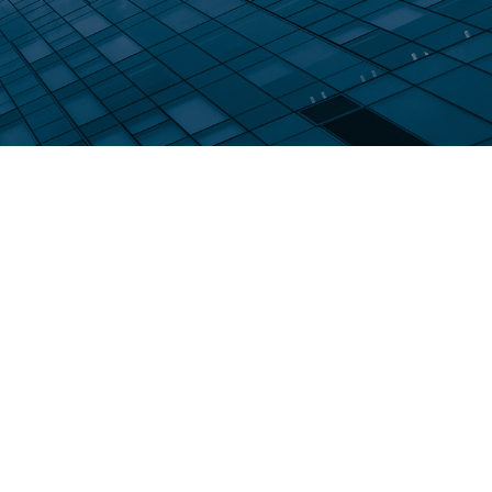
 Relic
adog