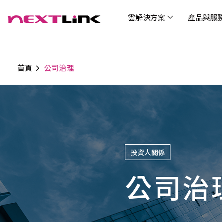
雲解決方案
產品與服
首頁
公司治理
企業社會責任
Cloud Solutions
Products & Services
Digital Integration Applications
Customer Success Story
News
Investors
About Us
觀光
最新
公司
企業
認識 N
AI 
產品
數據
雲解決方案
最新資訊
關於我們
產品與服務
數位整合應用
客戶案例
投資人關係
AIC
AIC
Tabl
LEM
Data
博弘雲端提供包含AWS解決方案、中國解決方案
博弘雲端發展自有產品及服務，面向未來的創新
博弘雲端提供建立於雲端基礎之上的各式數位整
服務全球超過2000家企業客戶，博弘雲端提供專
博弘雲端作為雲端與 AI 轉型的關鍵推手，我們以
資訊
問答
加入
等一站式雲端服務，您可以點選並深入了解相關
思維，結合主流科技與商業轉型，打造更全面的
合加值服務，提升雲端服務運作效能，極大化企
業的雲端解決方案，協助企業優化雲端架構與提
技術賦能未來，奠定市場上首屈一指的投資價值
Wre
服務內容，或是根據您的產業類別進行選擇。
雲端與服務生態系，致力於賦能企業數位智慧時
業綜效。
供完整的技術諮詢。我們致力於協助客戶在雲端
(Can
代發展，專注提供無縫整合、具擴展性且智能化
服務上取得成功，用雲端在各個產業取得領先的
投資人關係
Hydro
運行的產品與解決方案，為企業創新提供無與倫
優勢。
比的驅動力。
公司治
連線