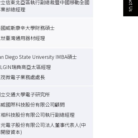
Contact Us
愛立信東北亞區執行副總裁暨中國移動全國
事業部總經理
美國威斯康辛大學財務碩士
威世臺灣通用器材經理
an Diego State University IMBA碩士
ILGIN瑞典商亞太區經理
安茂微電子業務處處長
國立交通大學電子研究所
華威國際科技股份有限公司顧問
原相科技股份有限公司執行副總經理
京元電子股份有限公司法人董事代表人(中
華開發資本)