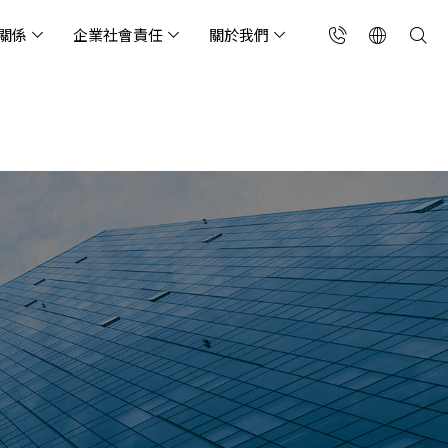
關係
企業社會責任
關於我們
台灣(繁中)
香港(EN)
流服務業
構師專欄
東服務
會關懷
略合作夥伴
製造業
投資人專區
利害關係人
聯絡我們
國解決方案
安及維運代管服務
端整合服務
產業指南
專案開發服務
現代化資料庫
Singapore (EN)
oS 高級防護
天候雲端代管
ef Cloud eXchange
製造業
專案開發與顧問服務
MongoDB
X)
連線方案 (GA & CEN)
端原生應用程式保護平
電商零售業
企業網站管理平台
飲業
其他
CNAPP)
tApp
 ICP 備案
媒體影音業
備份稽核治理
代防火牆 (NGFW)
公部門機關
SP 一站式雲端資安營運
能監測平台