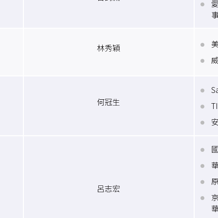
林秀穎
S
何冠生
T
呂志宏