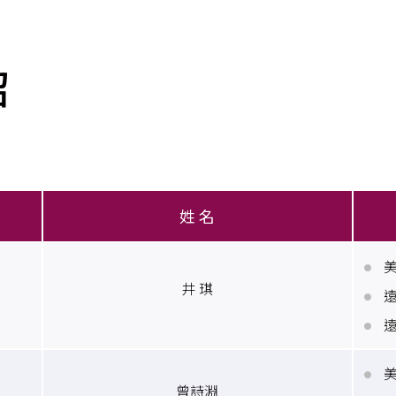
紹
姓 名
井 琪
曾詩淵