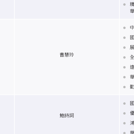
曹慧玲
鮑詩詞