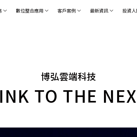
務
數位整合應用
客戶案例
最新資訊
投資人
休閒
消息
治理
社會責任
extlink
遊戲業
活動訊息
財務資訊
友善職場
企業文化
物
架
股
社
戰
雲端管理平台
應用服務
AWS 雲端解決方案
解決方案
資安防禦服務
中
資
雲
OM® 雲智能管理平台
OM® 雲智能管理平台
eau
AWS 服務特色
新零售數據與 AI 應用
數聯資安
DD
全
Chi
(CC
MA® AI 智能代理引擎
bricks
AWS 服務費用方案
餐飲業數據與 AI 應用
Fortinet
跨境
雲
博弘雲端科技
科技業
集
我們
零售電商
餐
台(
Ne
n AI 對話式商務分析
AWS台北區域優惠方案
商圈推薦分析
Palo Alto Networks
企業
ner)
次世
INK TO THE NE
Anthropic Claude on AWS
生成式 AI 輿情分析
Radware
lix
MS
雲端搬遷
流程及系統自動化
SkyCloud 騰雲運算
雲端資訊安全
文案及圖像自動生成
雲端代管
加速方案
高效開發工具
效
AWS 官方培訓課程與認證