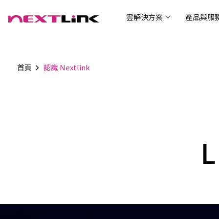
雲解決方案
產品與服
首頁
認識 Nextlink
企業社會責任
Cloud Solutions
Products & Services
Digital Integration Applications
Customer Success Story
News
Investors
About Us
觀光
最新
公司
企業
認識 N
AI 
產品
數據
雲解決方案
最新資訊
關於我們
產品與服務
數位整合應用
客戶案例
投資人關係
AIC
AIC
Tabl
LEM
Data
博弘雲端提供包含AWS解決方案、中國解決方案
博弘雲端發展自有產品及服務，面向未來的創新
博弘雲端提供建立於雲端基礎之上的各式數位整
服務全球超過2000家企業客戶，博弘雲端提供專
博弘雲端作為雲端與 AI 轉型的關鍵推手，我們以
資訊
問答
加入
等一站式雲端服務，您可以點選並深入了解相關
思維，結合主流科技與商業轉型，打造更全面的
合加值服務，提升雲端服務運作效能，極大化企
業的雲端解決方案，協助企業優化雲端架構與提
技術賦能未來，奠定市場上首屈一指的投資價值
Wre
服務內容，或是根據您的產業類別進行選擇。
雲端與服務生態系，致力於賦能企業數位智慧時
業綜效。
供完整的技術諮詢。我們致力於協助客戶在雲端
(Can
L
代發展，專注提供無縫整合、具擴展性且智能化
服務上取得成功，用雲端在各個產業取得領先的
Hydro
運行的產品與解決方案，為企業創新提供無與倫
優勢。
比的驅動力。
連線