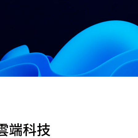
cs
GitHub 企業版
New
DevOps 解決方案
開放原始碼安全控管 SNYK
Dat
Data 數據服務
Terraform by HashiCorp
架構健檢
異地備援與雲端備份
CDN服務
雲端科技