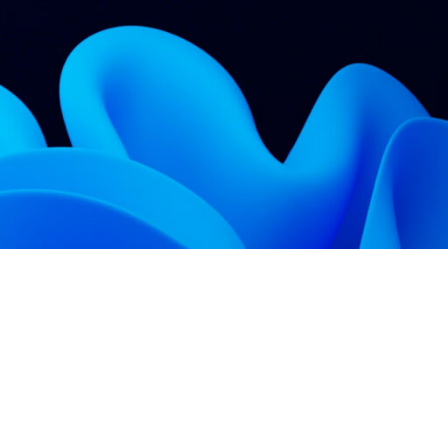
 Relic
adog