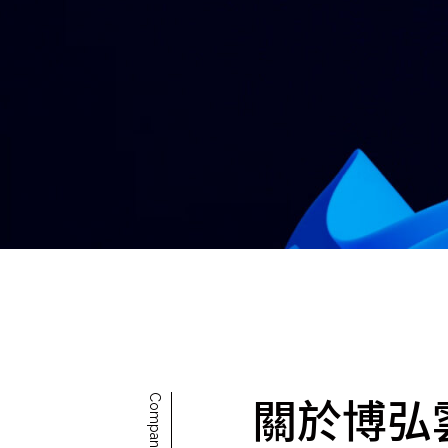
Mlyti
關於博弘
Company Intro