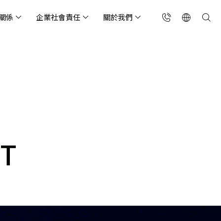
關係
企業社會責任
關於我們
台灣(繁中)
香港(EN)
流服務業
構師專欄
東服務
會關懷
略合作夥伴
製造業
投資人專區
利害關係人
聯絡我們
國解決方案
安及維運代管服務
端整合服務
產業指南
專案開發服務
現代化資料庫
Singapore (EN)
oS 高級防護
天候雲端代管
ef Cloud eXchange
製造業
專案開發與顧問服務
MongoDB
X)
連線方案 (GA & CEN)
端原生應用程式保護平
電商零售業
企業網站管理平台
飲業
其他
CNAPP)
tApp
 ICP 備案
媒體影音業
備份稽核治理
代防火牆 (NGFW)
XT
公部門機關
SP 一站式雲端資安營運
能監測平台