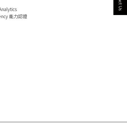
Contact Us
nalytics
etency 能力認證