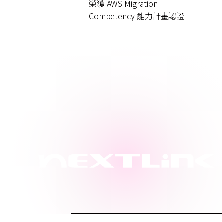
區唯一，首批
榮獲 AWS Migration
Sight服務交付計
Competency 能力計畫認證
伴
過 AWS MSP