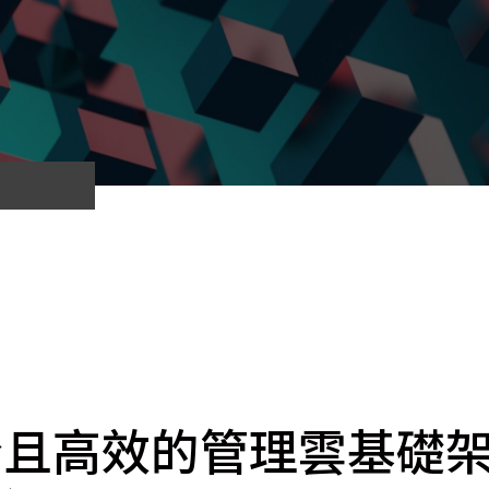
cs
GitHub 企業版
New
DevOps 解決方案
開放原始碼安全控管 SNYK
Dat
Data 數據服務
Terraform by HashiCorp
架構健檢
異地備援與雲端備份
CDN服務
全且高效的管理雲基礎