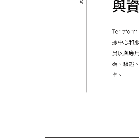
與
Terra
據中心和
員以與應
碼、驗證
率。