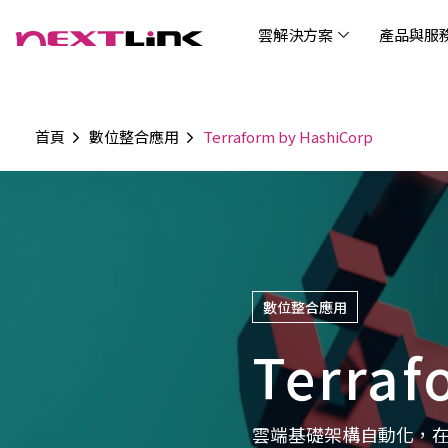
雲解決方案
產品與服
首頁
數位整合應用
Terraform by HashiCorp
企業社會責任
Cloud Solutions
Products & Services
Digital Integration Applications
Customer Success Story
News
Investors
About Us
觀光
最新
公司
企業
認識 N
AI 
產品
數據
雲解決方案
最新資訊
關於我們
產品與服務
數位整合應用
客戶案例
投資人關係
AIC
AIC
Tabl
LEM
Data
博弘雲端提供包含AWS解決方案、中國解決方案
博弘雲端發展自有產品及服務，面向未來的創新
博弘雲端提供建立於雲端基礎之上的各式數位整
服務全球超過2000家企業客戶，博弘雲端提供專
博弘雲端作為雲端與 AI 轉型的關鍵推手，我們以
資訊
問答
加入
等一站式雲端服務，您可以點選並深入了解相關
思維，結合主流科技與商業轉型，打造更全面的
合加值服務，提升雲端服務運作效能，極大化企
業的雲端解決方案，協助企業優化雲端架構與提
技術賦能未來，奠定市場上首屈一指的投資價值
Wre
服務內容，或是根據您的產業類別進行選擇。
雲端與服務生態系，致力於賦能企業數位智慧時
業綜效。
供完整的技術諮詢。我們致力於協助客戶在雲端
(Can
代發展，專注提供無縫整合、具擴展性且智能化
服務上取得成功，用雲端在各個產業取得領先的
數位整合應用
Hydro
運行的產品與解決方案，為企業創新提供無與倫
優勢。
比的驅動力。
Terraf
連線
雲端基礎架構自動化，