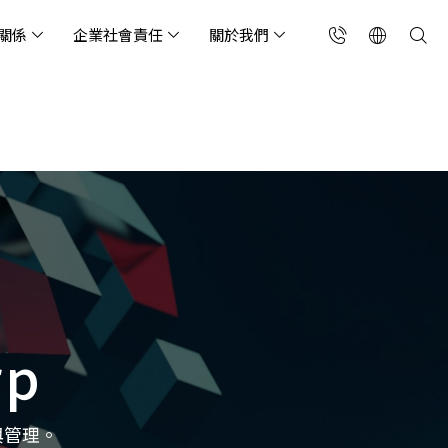
關係
企業社會責任
關於我們
台灣(繁中)
香港(EN)
流服務業
構師專欄
東服務
會關懷
略合作夥伴
製造業
投資人專區
利害關係人
聯絡我們
國解決方案
安及維運代管服務
端整合服務
產業指南
專案開發服務
現代化資料庫
Singapore (EN)
oS 高級防護
天候雲端代管
ef Cloud eXchange
製造業
專案開發與顧問服務
MongoDB
X)
連線方案 (GA & CEN)
端原生應用程式保護平
電商零售業
企業網站管理平台
飲業
其他
CNAPP)
tApp
 ICP 備案
媒體影音業
備份稽核治理
代防火牆 (NGFW)
公部門機關
SP 一站式雲端資安營運
rp
能監測平台
與管理。