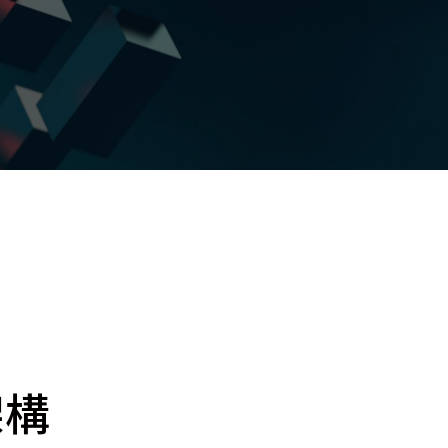
 Relic
adog
架構