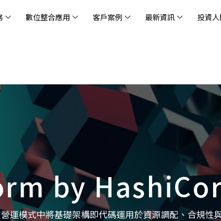
務
數位整合應用
客戶案例
最新資訊
投資人
休閒
消息
治理
社會責任
extlink
遊戲業
活動訊息
財務資訊
友善職場
企業文化
物
架
股
社
戰
雲端管理平台
應用服務
AWS 雲端解決方案
解決方案
資安防禦服務
中
資
雲
OM® 雲智能管理平台
OM® 雲智能管理平台
eau
AWS 服務特色
新零售數據與 AI 應用
數聯資安
DD
全
Chi
(CC
MA® AI 智能代理引擎
bricks
AWS 服務費用方案
餐飲業數據與 AI 應用
Fortinet
跨境
雲
科技業
集
我們
零售電商
餐
台(
Ne
n AI 對話式商務分析
AWS台北區域優惠方案
商圈推薦分析
Palo Alto Networks
企業
ner)
次世
Anthropic Claude on AWS
生成式 AI 輿情分析
Radware
lix
MS
雲端搬遷
流程及系統自動化
SkyCloud 騰雲運算
orm by HashiCo
雲端資訊安全
文案及圖像自動生成
雲端代管
加速方案
高效開發工具
效
在營運模式中將基礎架構即代碼運用於資源調配、合規性
AWS 官方培訓課程與認證