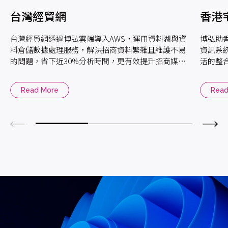
台灣經貿網
香港
台灣經貿網透過博弘雲端導入AWS，運用資料湖與資
博弘助
料倉儲數據處理服務，解決招商資料繁雜且維護不易
資訊系
的問題，省下近30%分析時間，更有效提升招商媒合
活的整
率，助台灣中小型廠商數位轉型走向國際。
Read More
Read