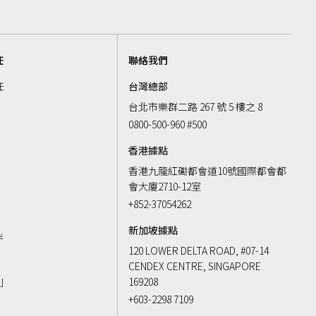
任
聯絡我們
任
台灣總部
台北市樂群二路 267 號 5 樓之 8
0800-500-960 #500
香港據點
香港九龍紅磡都會道10號國際都會都
會大廈2710-12室
k
+852-37054262
新加坡據點
伴
120 LOWER DELTA ROAD, #07-14
CENDEX CENTRE, SINGAPORE
169208
則
+603-2298 7109