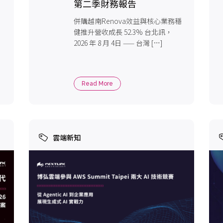
第二季財務報告
併購越南Renova效益與核心業務穩
健推升營收成長 52.3% 台北訊，
2026 年 8 月 4日 —— 台灣 […]
Read More
雲端新知