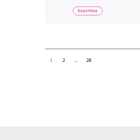
[…]
Read More
1
2
...
28