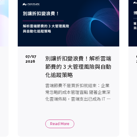
別讓折扣變浪費！解析雲端
07/07
2026
節費的 3 大管理風險與自動
化追蹤策略
雲端節費不是買折扣就結束：企業
常忽略的成本管理盲點 隨著企業深
化雲端佈局，雲端支出已成為 IT 預
算中的關鍵核 […]
Read More