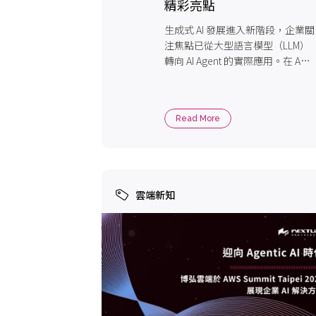
精彩亮點
生成式 AI 發展進入新階段，企業關
注焦點已從大型語言模型（LLM）
轉向 AI Agent 的實際應用。在 A
[…]
Read More
雲端新知