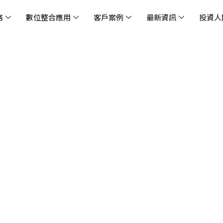
務
數位整合應用
客戶案例
最新資訊
投資人
休閒
消息
治理
社會責任
extlink
遊戲業
活動訊息
財務資訊
友善職場
企業文化
物
架
股
社
戰
雲端管理平台
應用服務
AWS 雲端解決方案
解決方案
資安防禦服務
中
資
雲
OM® 雲智能管理平台
OM® 雲智能管理平台
eau
AWS 服務特色
新零售數據與 AI 應用
數聯資安
DD
全
Chi
(CC
MA® AI 智能代理引擎
bricks
AWS 服務費用方案
餐飲業數據與 AI 應用
Fortinet
跨境
雲
科技業
集
我們
零售電商
餐
台(
Ne
n AI 對話式商務分析
AWS台北區域優惠方案
商圈推薦分析
Palo Alto Networks
企業
ner)
次世
Anthropic Claude on AWS
生成式 AI 輿情分析
Radware
lix
MS
雲端搬遷
流程及系統自動化
SkyCloud 騰雲運算
雲端資訊安全
文案及圖像自動生成
雲端代管
加速方案
高效開發工具
效
AWS 官方培訓課程與認證