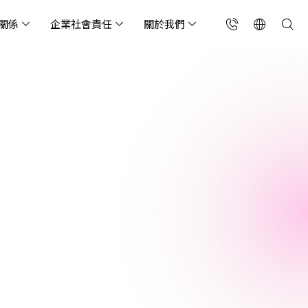
關係
企業社會責任
關於我們
台灣(繁中)
香港(EN)
流服務業
構師專欄
東服務
會關懷
略合作夥伴
製造業
投資人專區
利害關係人
聯絡我們
國解決方案
安及維運代管服務
端整合服務
產業指南
專案開發服務
現代化資料庫
Singapore (EN)
oS 高級防護
天候雲端代管
ef Cloud eXchange
製造業
專案開發與顧問服務
MongoDB
X)
連線方案 (GA & CEN)
端原生應用程式保護平
電商零售業
企業網站管理平台
飲業
其他
CNAPP)
tApp
 ICP 備案
媒體影音業
備份稽核治理
代防火牆 (NGFW)
公部門機關
SP 一站式雲端資安營運
能監測平台