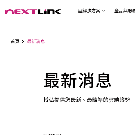
雲解決方案
產品與服
首頁
最新消息
企業社會責任
Cloud Solutions
Products & Services
Digital Integration Applications
Customer Success Story
News
Investors
About Us
觀光
最新
公司
企業
認識 N
AI 
產品
數據
雲解決方案
最新資訊
關於我們
產品與服務
數位整合應用
客戶案例
投資人關係
AIC
AIC
Tabl
LEM
Data
博弘雲端提供包含AWS解決方案、中國解決方案
博弘雲端發展自有產品及服務，面向未來的創新
博弘雲端提供建立於雲端基礎之上的各式數位整
服務全球超過2000家企業客戶，博弘雲端提供專
博弘雲端作為雲端與 AI 轉型的關鍵推手，我們以
最新消息
資訊
問答
加入
等一站式雲端服務，您可以點選並深入了解相關
思維，結合主流科技與商業轉型，打造更全面的
合加值服務，提升雲端服務運作效能，極大化企
業的雲端解決方案，協助企業優化雲端架構與提
技術賦能未來，奠定市場上首屈一指的投資價值
Wre
服務內容，或是根據您的產業類別進行選擇。
雲端與服務生態系，致力於賦能企業數位智慧時
業綜效。
供完整的技術諮詢。我們致力於協助客戶在雲端
(Can
代發展，專注提供無縫整合、具擴展性且智能化
服務上取得成功，用雲端在各個產業取得領先的
Hydro
運行的產品與解決方案，為企業創新提供無與倫
優勢。
博弘提供您最新、最精準的雲端趨勢
比的驅動力。
連線