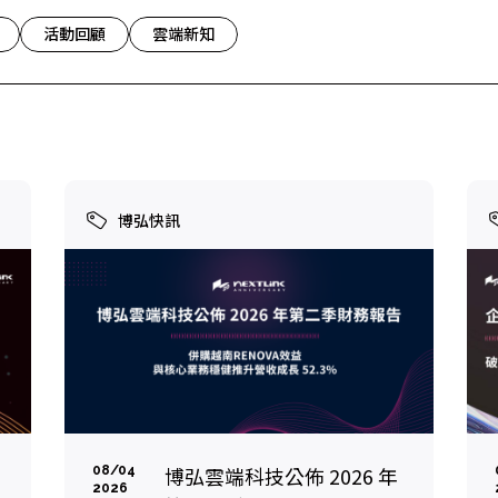
cs
GitHub 企業版
New
DevOps 解決方案
活動回顧
雲端新知
開放原始碼安全控管 SNYK
Dat
Data 數據服務
Terraform by HashiCorp
架構健檢
異地備援與雲端備份
CDN服務
博弘快訊
博弘雲端科技公佈 2026 年
08/04
2026