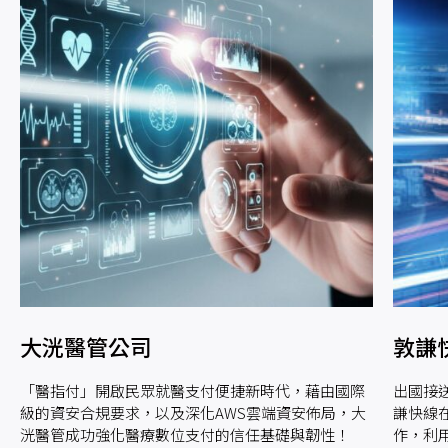
大洸醫管公司
敦謙快線
「醫指付」開啟民眾就醫支付便捷新時代，藉由國際
出國接送
級的資安合規要求，以及深化AWS雲端資安佈局，大
謙快線
洸醫管成功強化醫療數位支付的信任基礎與韌性！
作，利用