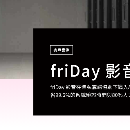
cs
GitHub 企業版
New
DevOps 解決方案
開放原始碼安全控管 SNYK
Dat
Data 數據服務
Terraform by HashiCorp
架構健檢
異地備援與雲端備份
CDN服務
客戶案例
friDay 影
friDay 影音在博弘雲端協助下
省99.6%的系統驗證時間與80%