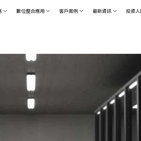
務
數位整合應用
客戶案例
最新資訊
投資人
休閒
消息
治理
社會責任
extlink
遊戲業
活動訊息
財務資訊
友善職場
企業文化
物
架
股
社
戰
雲端管理平台
應用服務
AWS 雲端解決方案
解決方案
資安防禦服務
中
資
雲
OM® 雲智能管理平台
OM® 雲智能管理平台
eau
AWS 服務特色
新零售數據與 AI 應用
數聯資安
DD
全
Chi
(CC
MA® AI 智能代理引擎
bricks
AWS 服務費用方案
餐飲業數據與 AI 應用
Fortinet
跨境
雲
科技業
集
我們
零售電商
餐
台(
Ne
n AI 對話式商務分析
AWS台北區域優惠方案
商圈推薦分析
Palo Alto Networks
企業
ner)
次世
Anthropic Claude on AWS
生成式 AI 輿情分析
Radware
lix
MS
雲端搬遷
流程及系統自動化
SkyCloud 騰雲運算
雲端資訊安全
文案及圖像自動生成
雲端代管
加速方案
高效開發工具
效
AWS 官方培訓課程與認證