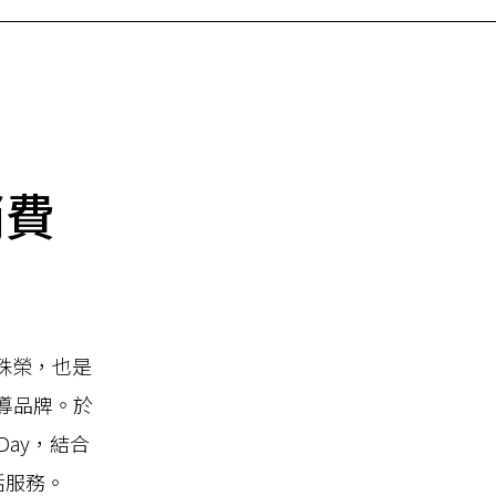
消費
球冠軍殊榮，也是
領導品牌。於
Day，結合
活服務。