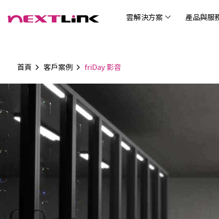
雲解決方案
產品與服
首頁
客戶案例
friDay 影音
企業社會責任
Cloud Solutions
Products & Services
Digital Integration Applications
Customer Success Story
News
Investors
About Us
觀光
最新
公司
企業
認識 N
AI 
產品
數據
雲解決方案
最新資訊
關於我們
產品與服務
數位整合應用
客戶案例
投資人關係
AIC
AIC
Tabl
LEM
Data
博弘雲端提供包含AWS解決方案、中國解決方案
博弘雲端發展自有產品及服務，面向未來的創新
博弘雲端提供建立於雲端基礎之上的各式數位整
服務全球超過2000家企業客戶，博弘雲端提供專
博弘雲端作為雲端與 AI 轉型的關鍵推手，我們以
資訊
問答
加入
等一站式雲端服務，您可以點選並深入了解相關
思維，結合主流科技與商業轉型，打造更全面的
合加值服務，提升雲端服務運作效能，極大化企
業的雲端解決方案，協助企業優化雲端架構與提
技術賦能未來，奠定市場上首屈一指的投資價值
Wre
服務內容，或是根據您的產業類別進行選擇。
雲端與服務生態系，致力於賦能企業數位智慧時
業綜效。
供完整的技術諮詢。我們致力於協助客戶在雲端
(Can
代發展，專注提供無縫整合、具擴展性且智能化
服務上取得成功，用雲端在各個產業取得領先的
Hydro
運行的產品與解決方案，為企業創新提供無與倫
優勢。
比的驅動力。
連線