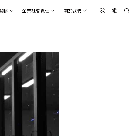
關係
企業社會責任
關於我們
台灣(繁中)
香港(EN)
流服務業
構師專欄
東服務
會關懷
略合作夥伴
製造業
投資人專區
利害關係人
聯絡我們
國解決方案
安及維運代管服務
端整合服務
產業指南
專案開發服務
現代化資料庫
Singapore (EN)
oS 高級防護
天候雲端代管
ef Cloud eXchange
製造業
專案開發與顧問服務
MongoDB
X)
連線方案 (GA & CEN)
端原生應用程式保護平
電商零售業
企業網站管理平台
飲業
其他
CNAPP)
tApp
 ICP 備案
媒體影音業
備份稽核治理
代防火牆 (NGFW)
公部門機關
SP 一站式雲端資安營運
能監測平台