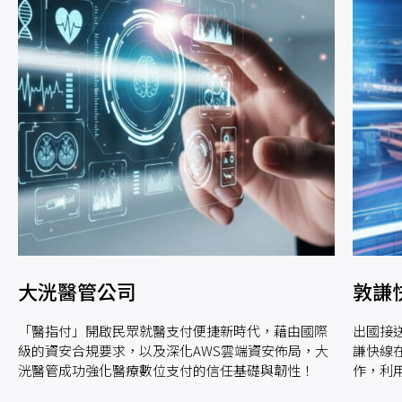
大洸醫管公司
敦謙快線
「醫指付」開啟民眾就醫支付便捷新時代，藉由國際
出國接送
級的資安合規要求，以及深化AWS雲端資安佈局，大
謙快線
洸醫管成功強化醫療數位支付的信任基礎與韌性！
作，利用
又安全