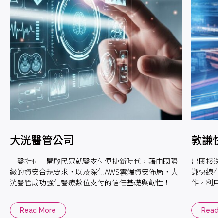
大洸醫管公司
敦謙快線
「醫指付」開啟民眾就醫支付便捷新時代，藉由國際
出國接送
級的資安合規要求，以及深化AWS雲端資安佈局，大
謙快線
洸醫管成功強化醫療數位支付的信任基礎與韌性！
作，利用
又安全
Read More
Read