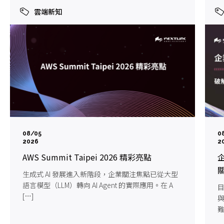
雲端新知
08/05
0
2026
2
AWS Summit Taipei 2026 精彩亮點
企
生成式 AI 發展進入新階段，企業關注焦點已從大型
語言模型（LLM）轉向 AI Agent 的實際應用。在 A
目
[…]
難