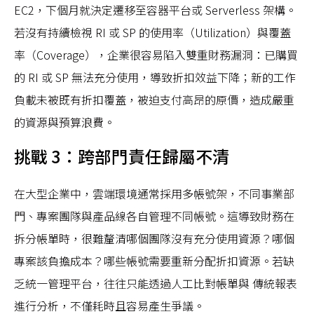
EC2，下個月就決定遷移至容器平台或 Serverless 架構。
若沒有持續檢視 RI 或 SP 的使用率（Utilization）與覆蓋
率（Coverage），企業很容易陷入雙重財務漏洞：已購買
的 RI 或 SP 無法充分使用，導致折扣效益下降；新的工作
負載未被既有折扣覆蓋，被迫支付高昂的原價，造成嚴重
的資源與預算浪費。
挑戰 3：跨部門責任歸屬不清
在大型企業中，雲端環境通常採用多帳號架，不同事業部
門、專案團隊與產品線各自管理不同帳號。這導致財務在
拆分帳單時，很難釐清哪個團隊沒有充分使用資源？哪個
專案該負擔成本？哪些帳號需要重新分配折扣資源。若缺
乏統一管理平台，往往只能透過人工比對帳單與 傳統報表
進行分析，不僅耗時且容易產生爭議。