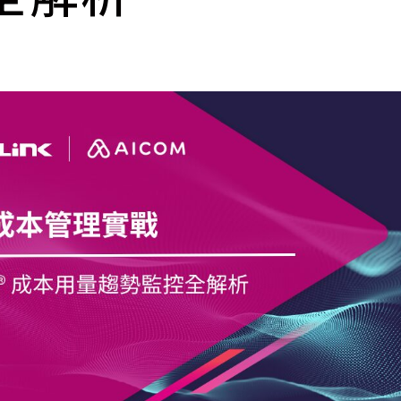
cs
GitHub 企業版
New
DevOps 解決方案
開放原始碼安全控管 SNYK
Dat
Data 數據服務
Terraform by HashiCorp
架構健檢
異地備援與雲端備份
CDN服務