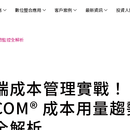
務
數位整合應用
客戶案例
最新資訊
投資人
趨勢監控全解析
休閒
消息
治理
社會責任
extlink
遊戲業
活動訊息
財務資訊
友善職場
企業文化
物
架
股
社
戰
雲端管理平台
應用服務
AWS 雲端解決方案
解決方案
資安防禦服務
中
資
雲
OM® 雲智能管理平台
OM® 雲智能管理平台
eau
AWS 服務特色
新零售數據與 AI 應用
數聯資安
DD
全
Chi
(CC
MA® AI 智能代理引擎
bricks
AWS 服務費用方案
餐飲業數據與 AI 應用
Fortinet
跨境
雲
科技業
集
我們
零售電商
餐
台(
Ne
n AI 對話式商務分析
AWS台北區域優惠方案
商圈推薦分析
Palo Alto Networks
企業
端成本管理實戰！
ner)
次世
Anthropic Claude on AWS
生成式 AI 輿情分析
Radware
lix
MS
雲端搬遷
流程及系統自動化
SkyCloud 騰雲運算
ICOM® 成本用量
雲端資訊安全
文案及圖像自動生成
雲端代管
全解析
加速方案
高效開發工具
效
AWS 官方培訓課程與認證