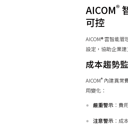
®
AICOM
可控
AICOM® 雲
設定，協助企業建
成本趨勢
®
AICOM
內建異常
用變化：
嚴重警示
：費
注意警示
：成