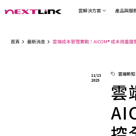
雲解決方案
產品與服
首頁
最新消息
雲端成本管理實戰！AICOM® 成本用量
企業社會責任
Cloud Solutions
Products & Services
Digital Integration Applications
Customer Success Story
News
Investors
About Us
觀光
最新
公司
企業
認識 N
AI 
產品
數據
雲解決方案
最新資訊
關於我們
產品與服務
數位整合應用
客戶案例
投資人關係
AIC
AIC
Tabl
LEM
Data
博弘雲端提供包含AWS解決方案、中國解決方案
博弘雲端發展自有產品及服務，面向未來的創新
博弘雲端提供建立於雲端基礎之上的各式數位整
服務全球超過2000家企業客戶，博弘雲端提供專
博弘雲端作為雲端與 AI 轉型的關鍵推手，我們以
資訊
問答
加入
雲端新知
11/13
等一站式雲端服務，您可以點選並深入了解相關
思維，結合主流科技與商業轉型，打造更全面的
合加值服務，提升雲端服務運作效能，極大化企
業的雲端解決方案，協助企業優化雲端架構與提
技術賦能未來，奠定市場上首屈一指的投資價值
Wre
2025
服務內容，或是根據您的產業類別進行選擇。
雲端與服務生態系，致力於賦能企業數位智慧時
業綜效。
供完整的技術諮詢。我們致力於協助客戶在雲端
雲
(Can
代發展，專注提供無縫整合、具擴展性且智能化
服務上取得成功，用雲端在各個產業取得領先的
Hydro
運行的產品與解決方案，為企業創新提供無與倫
優勢。
比的驅動力。
A
控
連線