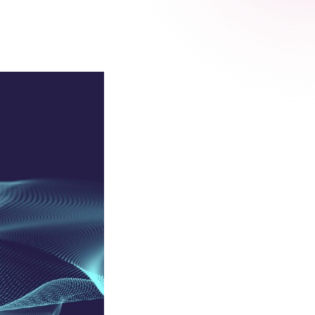
 Relic
adog