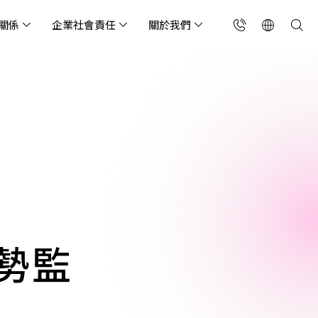
關係
企業社會責任
關於我們
台灣(繁中)
香港(EN)
流服務業
構師專欄
東服務
會關懷
略合作夥伴
製造業
投資人專區
利害關係人
聯絡我們
國解決方案
安及維運代管服務
端整合服務
產業指南
專案開發服務
現代化資料庫
Singapore (EN)
oS 高級防護
天候雲端代管
ef Cloud eXchange
製造業
專案開發與顧問服務
MongoDB
X)
連線方案 (GA & CEN)
端原生應用程式保護平
電商零售業
企業網站管理平台
飲業
其他
CNAPP)
tApp
 ICP 備案
媒體影音業
備份稽核治理
代防火牆 (NGFW)
公部門機關
SP 一站式雲端資安營運
趨勢監
能監測平台