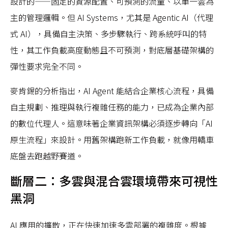
設計的——固定的資源配置、可預測的流量、以單一雲為
主的管理邏輯。但 AI Systems，尤其是 Agentic AI（代理
式 AI），具備自主決策、多步驟執行、跨系統呼叫的特
性，其工作負載高度動態且不可預測，對底層基礎架構的
彈性要求完全不同。
麥肯錫的分析指出，AI Agent 能結合企業核心流程，具備
自主規劃、推理與執行複雜任務的能力，已成為企業內部
的數位代理人。這意味著企業資訊架構必須逐步轉向「AI
原生流程」來設計。用舊架構跑新工作負載，就像用轎車
底盤去跑越野賽道。
斷層二：多雲與混合雲環境帶來可視性
黑洞
AI 應用的擴散，正在快速加速多雲部署的複雜度。根據