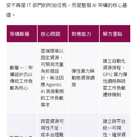
安不再是 IT 部門的附加任務，而是整個 AI 架構的核心基
礎。
架構斷層
核心問題
對應能力
解方重點
雲端環境以
固定資源、
建立自動化
可預測流量
斷層一：架
資源排程、
為前提設
彈性算力與
構設計仍以
GPU 算力彈
計，無法因
動態資源調
傳統工作負
性調用與跨
應 Agentic
度
載為核心
雲工作負載
AI 高度動態
遷移機制
的工作負載
需求
跨雲資源可
建立跨平台
視性不足、
統一可視
成本治理難
性，確保資