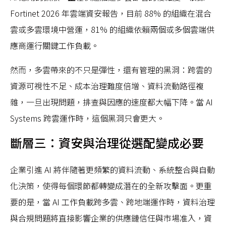
Fortinet 2026 年雲端資安報告，目前 88% 的組織在混合
雲或多雲環境中營運，81% 的組織依賴兩個或多個雲端供
應商運行關鍵工作負載。
然而，多雲帶來的不只是彈性，還有管理的黑洞：跨雲的
資源可視性不足、成本治理難度倍增、資料流動路徑複
雜，一旦出現問題，排查與因應的速度都大幅下降。當 AI
Systems 跨雲運作時，這個黑洞只會更大。
斷層三：資安與治理從選配變成必要
企業引進 AI 將伴隨著更頻繁的資料流動、系統整合與自動
化決策，使得每個環節都轉變成潛在的全新攻擊面。更重
要的是，當 AI 工作負載跨多雲、跨地端運作時，資料治理
與合規問題將直接影響企業的供應鏈信任與市場准入，資