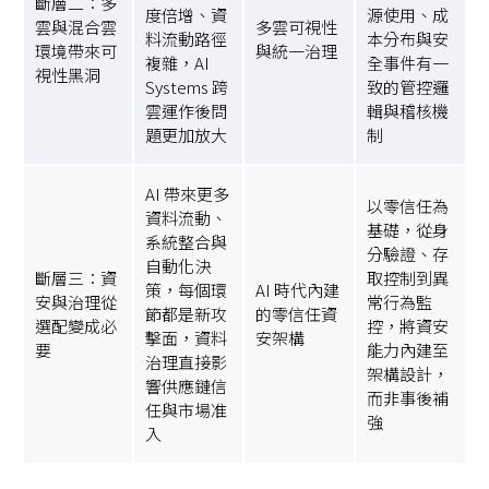
斷層二：多
度倍增、資
源使用、成
雲與混合雲
多雲可視性
料流動路徑
本分布與安
環境帶來可
與統一治理
複雜，AI
全事件有一
視性黑洞
Systems 跨
致的管控邏
雲運作後問
輯與稽核機
題更加放大
制
AI 帶來更多
以零信任為
資料流動、
基礎，從身
系統整合與
分驗證、存
自動化決
斷層三：資
取控制到異
策，每個環
AI 時代內建
安與治理從
常行為監
節都是新攻
的零信任資
選配變成必
控，將資安
擊面，資料
安架構
要
能力內建至
治理直接影
架構設計，
響供應鏈信
而非事後補
任與市場准
強
入