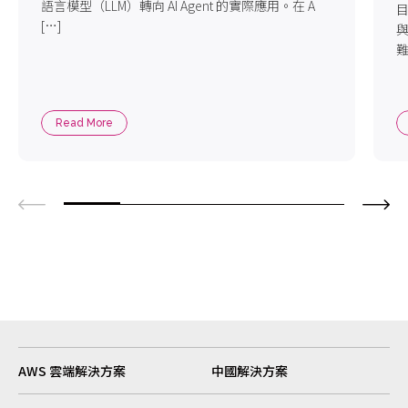
語言模型（LLM）轉向 AI Agent 的實際應用。在 A
目
[…]
難
Read More
AWS 雲端解決方案
中國解決方案