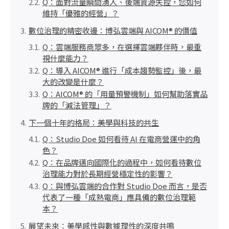
Q：面對流量瞬間湧入、後端資源失控，您如何
維持「優雅的經營」？
數位治理的精密收邊：博弘雲端與 AICOM® 的價值
Q：雲端服務商眾多，在選擇雲端夥伴時，最重
視什麼能力？
Q：導入 AICOM® 進行「成本趨勢監控」後，最
大的改變是什麼？
Q：AICOM® 的「用量預警機制」如何幫助落實品
牌的「減法管理」？
下一個十年的格局：美學與科技的共生
Q：Studio Doe 如何看待 AI 在電商營運中的角
色？
Q：在品牌邁向國際化的過程中，如何看待數位
治理能力對於長期經營穩定性的影響？
Q：與博弘雲端的合作對 Studio Doe 而言，是否
代表了一種「成熟電商」應具備的數位治理範
本？
展望未來：美學感性與數據理性的深度共鳴