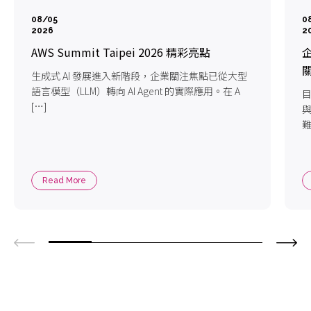
08/05
0
2026
2
AWS Summit Taipei 2026 精彩亮點
企
生成式 AI 發展進入新階段，企業關注焦點已從大型
語言模型（LLM）轉向 AI Agent 的實際應用。在 A
目
[…]
難
Read More