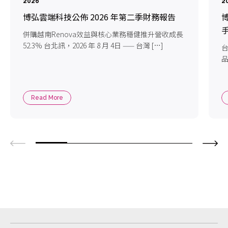
2026
2
博弘雲端科技公佈 2026 年第二季財務報告
博
手
併購越南Renova效益與核心業務穩健推升營收成長
52.3% 台北訊，2026 年 8 月 4日 —— 台灣 […]
台
品
Read More