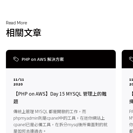
Read More
相關文章
PHP on AWS 解決方案
11/11
1
2020
2
【PHP on AWS】Day 15 MYSQL 管理上的難
【
題
傳統上管理 MYSQL 都是開發的工作，而
P
phpmyadmin則是cpanel中的工具，在迷你網站上
M
cpanel已是必備工具，在拆分mysql後所需面對的就
你
是如何去連過去。
都