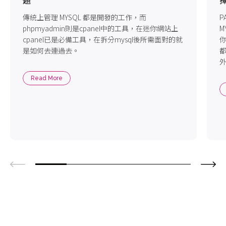
題
傳統上管理 MYSQL 都是開發的工作，而
P
phpmyadmin則是cpanel中的工具，在迷你網站上
M
cpanel已是必備工具，在拆分mysql後所需面對的就
你
是如何去連過去。
都
外
Read More