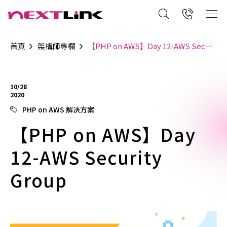
首頁
架構師專欄
【PHP on AWS】Day 12-AWS Security Group
10/28
2020
PHP on AWS 解決方案
【PHP on AWS】Day
12-AWS Security
Group