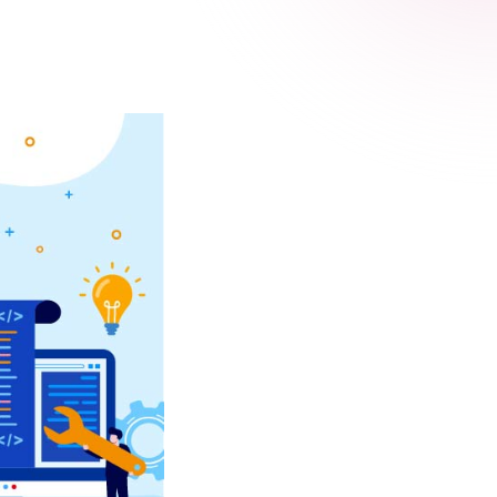
 Relic
adog