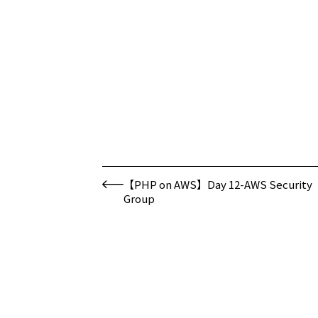
【PHP on AWS】Day 12-AWS Security
Group