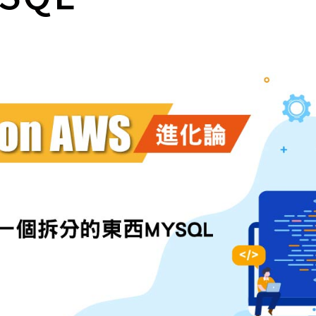
cs
GitHub 企業版
New
DevOps 解決方案
開放原始碼安全控管 SNYK
Dat
Data 數據服務
Terraform by HashiCorp
架構健檢
異地備援與雲端備份
CDN服務