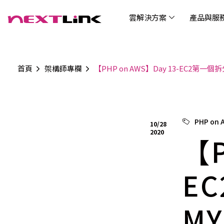
雲解決方案
產品與服
首頁
架構師專欄
【PHP on AWS】Day 13-EC2第一
企業社會責任
Cloud Solutions
Products & Services
Digital Integration Applications
Customer Success Story
News
Investors
About Us
觀光
最新
公司
企業
認識 N
AI 
產品
數據
雲解決方案
最新資訊
關於我們
產品與服務
數位整合應用
客戶案例
投資人關係
AIC
AIC
Tabl
LEM
Data
博弘雲端提供包含AWS解決方案、中國解決方案
博弘雲端發展自有產品及服務，面向未來的創新
博弘雲端提供建立於雲端基礎之上的各式數位整
服務全球超過2000家企業客戶，博弘雲端提供專
博弘雲端作為雲端與 AI 轉型的關鍵推手，我們以
資訊
問答
加入
PHP on
10/28
等一站式雲端服務，您可以點選並深入了解相關
思維，結合主流科技與商業轉型，打造更全面的
合加值服務，提升雲端服務運作效能，極大化企
業的雲端解決方案，協助企業優化雲端架構與提
技術賦能未來，奠定市場上首屈一指的投資價值
Wre
2020
服務內容，或是根據您的產業類別進行選擇。
雲端與服務生態系，致力於賦能企業數位智慧時
業綜效。
供完整的技術諮詢。我們致力於協助客戶在雲端
【P
(Can
代發展，專注提供無縫整合、具擴展性且智能化
服務上取得成功，用雲端在各個產業取得領先的
Hydro
運行的產品與解決方案，為企業創新提供無與倫
優勢。
比的驅動力。
E
MY
連線