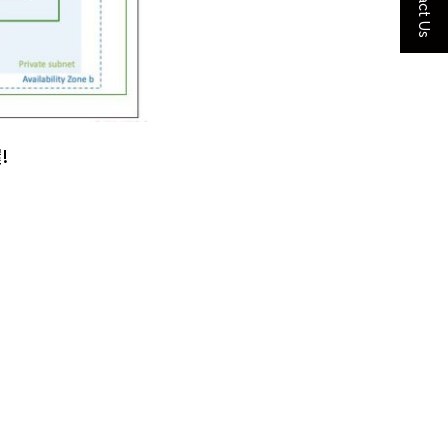
Contact Us
!