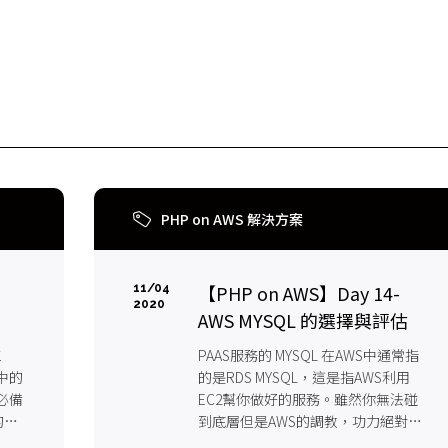
PHP on AWS 解決方案
【PHP on AWS】Day 14-
11/04
2020
AWS MYSQL 的選擇與評估
工
PAAS服務的 MYSQL 在AWS中通常指
l中的
的是RDS MYSQL，這是指AWS利用
必備
EC2幫你做好的服務。雖然你無法碰
的就
到底層但是AWS的調教，功力絕對比
你我都好，只是一樣會受到AWS EC2