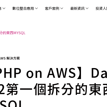
務
數位整合應用
客戶案例
最新資訊
投資人
個拆分的東西MYSQL
休閒
消息
治理
社會責任
extlink
遊戲業
活動訊息
財務資訊
友善職場
企業文化
物
架
股
社
戰
雲端管理平台
應用服務
AWS 雲端解決方案
解決方案
資安防禦服務
中
資
雲
OM® 雲智能管理平台
OM® 雲智能管理平台
eau
AWS 服務特色
新零售數據與 AI 應用
數聯資安
DD
全
Chi
(CC
MA® AI 智能代理引擎
bricks
AWS 服務費用方案
餐飲業數據與 AI 應用
Fortinet
跨境
雲
科技業
集
我們
零售電商
餐
 AWS 解決方案
台(
Ne
n AI 對話式商務分析
AWS台北區域優惠方案
商圈推薦分析
Palo Alto Networks
企業
HP on AWS】Da
ner)
次世
Anthropic Claude on AWS
生成式 AI 輿情分析
Radware
lix
MS
雲端搬遷
流程及系統自動化
SkyCloud 騰雲運算
C2第一個拆分的東
雲端資訊安全
文案及圖像自動生成
雲端代管
SQL
加速方案
高效開發工具
效
AWS 官方培訓課程與認證