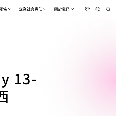
關係
企業社會責任
關於我們
台灣(繁中)
香港(EN)
流服務業
構師專欄
東服務
會關懷
略合作夥伴
製造業
投資人專區
利害關係人
聯絡我們
國解決方案
安及維運代管服務
端整合服務
產業指南
專案開發服務
現代化資料庫
Singapore (EN)
oS 高級防護
天候雲端代管
ef Cloud eXchange
製造業
專案開發與顧問服務
MongoDB
X)
連線方案 (GA & CEN)
端原生應用程式保護平
電商零售業
企業網站管理平台
飲業
其他
CNAPP)
tApp
 ICP 備案
媒體影音業
備份稽核治理
y 13-
代防火牆 (NGFW)
公部門機關
SP 一站式雲端資安營運
西
能監測平台