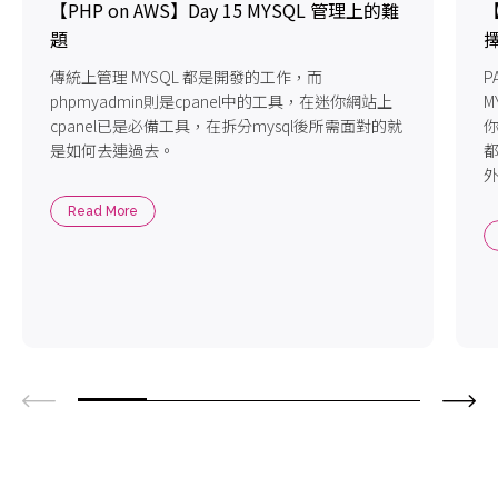
【PHP on AWS】Day 15 MYSQL 管理上的難
【
題
傳統上管理 MYSQL 都是開發的工作，而
P
phpmyadmin則是cpanel中的工具，在迷你網站上
M
cpanel已是必備工具，在拆分mysql後所需面對的就
你
是如何去連過去。
都
外
Read More