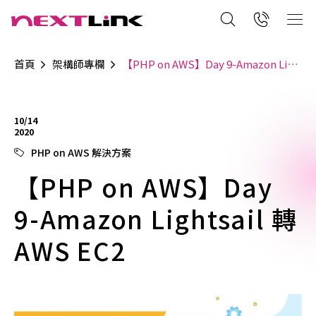
首頁
架構師專欄
【PHP on AWS】Day 9-Amazon Lightsail 轉 AWS EC2
10/14
2020
PHP on AWS 解決方案
【PHP on AWS】Day
9-Amazon Lightsail 轉
AWS EC2