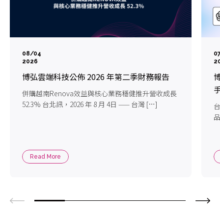
08/04
0
2026
2
博弘雲端科技公佈 2026 年第二季財務報告
博
手
併購越南Renova效益與核心業務穩健推升營收成長
52.3% 台北訊，2026 年 8 月 4日 —— 台灣 […]
台
品
Read More