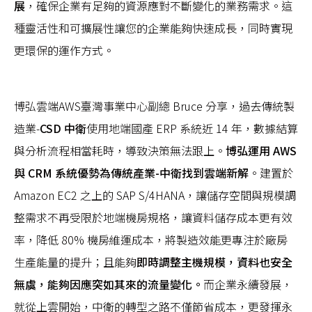
展
，確保企業有足夠的資源應對不斷變化的業務需求。這
種靈活性和可擴展性讓您的企業能夠快速成長，同時實現
更環保的運作方式。
博弘雲端AWS臺灣事業中心副總 Bruce 分享，過去傳統製
造業-
CSD 中衛
使用地端國產 ERP 系統近 14 年，數據結算
與分析流程相當耗時，導致決策無法跟上。
博弘運用 AWS
與 CRM 系統優勢為傳統產業-中衛找到雲端新解
。建置於
Amazon EC2 之上的 SAP S/4HANA，讓儲存空間與規模調
整需求不再受限於地端機房規格，讓資料儲存成本更有效
率，降低 80% 機房維運成本，將製造效能更專注於廠房
生產能量的提升；且能夠
即時調整主機規模，資料也安全
無虞，能夠因應突如其來的流量變化。
而企業永續發展，
就從上雲開始，中衛的轉型之路不僅節省成本，更發揮永