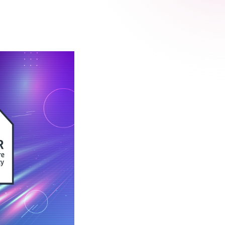
 Relic
adog