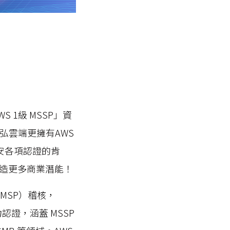
WS 1級 MSSP」資
弘雲端更擁有AWS
由資安各項認證的肯
造更多商業潛能！
（MSP）稽核，
力認證，涵蓋 MSSP