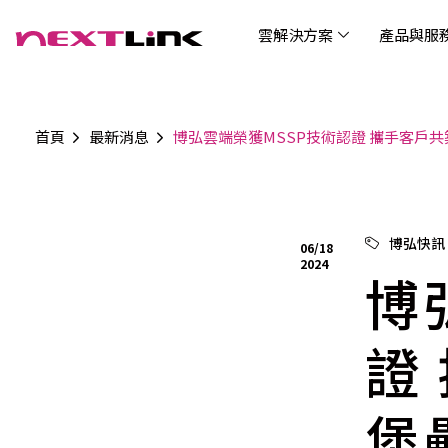
雲解決方案
產品與服
首頁
最新消息
博弘雲端榮獲MSSP技術認證 攜手客戶
企業社會責任
Cloud Solutions
Products & Services
Digital Integration Applications
Customer Success Story
News
Investors
About Us
觀光
最新
公司
企業
認識 N
AI 
產品
數據
雲解決方案
最新資訊
關於我們
產品與服務
數位整合應用
客戶案例
投資人關係
AIC
AIC
Tabl
LEM
Data
博弘雲端提供包含AWS解決方案、中國解決方案
博弘雲端發展自有產品及服務，面向未來的創新
博弘雲端提供建立於雲端基礎之上的各式數位整
服務全球超過2000家企業客戶，博弘雲端提供專
博弘雲端作為雲端與 AI 轉型的關鍵推手，我們以
資訊
問答
加入
博弘快訊
06/18
等一站式雲端服務，您可以點選並深入了解相關
思維，結合主流科技與商業轉型，打造更全面的
合加值服務，提升雲端服務運作效能，極大化企
業的雲端解決方案，協助企業優化雲端架構與提
技術賦能未來，奠定市場上首屈一指的投資價值
Wre
2024
服務內容，或是根據您的產業類別進行選擇。
雲端與服務生態系，致力於賦能企業數位智慧時
業綜效。
供完整的技術諮詢。我們致力於協助客戶在雲端
博
(Can
代發展，專注提供無縫整合、具擴展性且智能化
服務上取得成功，用雲端在各個產業取得領先的
Hydro
運行的產品與解決方案，為企業創新提供無與倫
優勢。
比的驅動力。
證
堡
連線