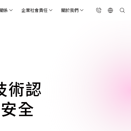
關係
企業社會責任
關於我們
台灣(繁中)
香港(EN)
流服務業
構師專欄
東服務
會關懷
略合作夥伴
製造業
投資人專區
利害關係人
聯絡我們
國解決方案
安及維運代管服務
端整合服務
產業指南
專案開發服務
現代化資料庫
Singapore (EN)
oS 高級防護
天候雲端代管
ef Cloud eXchange
製造業
專案開發與顧問服務
MongoDB
X)
連線方案 (GA & CEN)
端原生應用程式保護平
電商零售業
企業網站管理平台
飲業
其他
CNAPP)
tApp
 ICP 備案
媒體影音業
備份稽核治理
技術認
代防火牆 (NGFW)
公部門機關
SP 一站式雲端資安營運
端安全
能監測平台