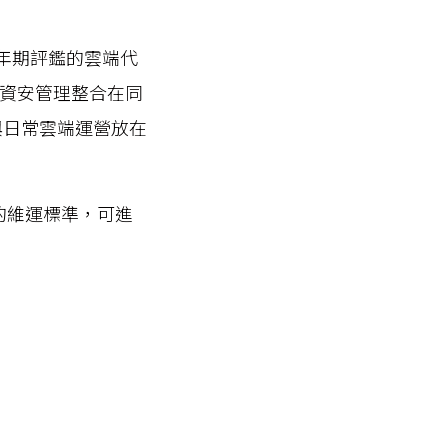
 三年期評鑑的雲端代
、帳務與資安管理整合在同
治理與日常雲端運營放在
的維運標準，可進