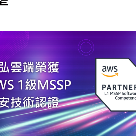
cs
GitHub 企業版
New
DevOps 解決方案
開放原始碼安全控管 SNYK
Dat
Data 數據服務
Terraform by HashiCorp
架構健檢
異地備援與雲端備份
CDN服務