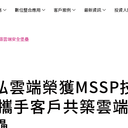
務
數位整合應用
客戶案例
最新資訊
投資人
共築雲端安全堡壘
休閒
消息
治理
社會責任
extlink
遊戲業
活動訊息
財務資訊
友善職場
企業文化
物
架
股
社
戰
雲端管理平台
應用服務
AWS 雲端解決方案
解決方案
資安防禦服務
中
資
雲
OM® 雲智能管理平台
OM® 雲智能管理平台
eau
AWS 服務特色
新零售數據與 AI 應用
數聯資安
DD
全
Chi
(CC
MA® AI 智能代理引擎
bricks
AWS 服務費用方案
餐飲業數據與 AI 應用
Fortinet
跨境
雲
科技業
集
我們
零售電商
餐
台(
Ne
n AI 對話式商務分析
AWS台北區域優惠方案
商圈推薦分析
Palo Alto Networks
企業
弘雲端榮獲MSSP
ner)
次世
Anthropic Claude on AWS
生成式 AI 輿情分析
Radware
lix
MS
雲端搬遷
流程及系統自動化
SkyCloud 騰雲運算
 攜手客戶共築雲
雲端資訊安全
文案及圖像自動生成
雲端代管
壘
加速方案
高效開發工具
效
AWS 官方培訓課程與認證