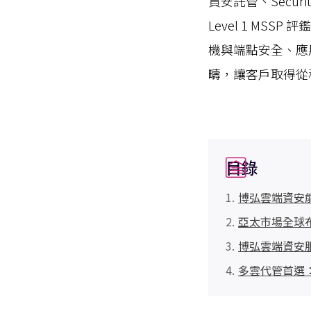
資安託管、Security
Level 1 M
機與端點安全、應
疇，讓客戶取得從
目錄
博弘雲端資安能
亞太市場全球
博弘雲端資安服
多雲代管首選：博