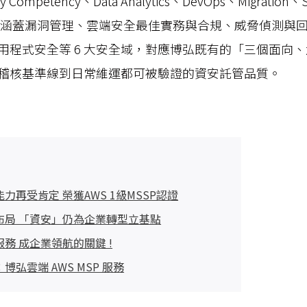
 Competency、Data Analytics、DevOps、Migrati
SSP 評鑑涵蓋漏洞管理、雲端安全最佳實務與合規、威脅偵測
用程式安全等 6 大安全域，對應博弘既有的「三個面向
稽核基準線到日常維運都可被驗證的資安託管品質。
力再受肯定 榮獲AWS 1級MSSP認證
布局 「資安」仍為企業轉型立基點
務 成企業領航的關鍵 !
弘雲端 AWS MSP 服務