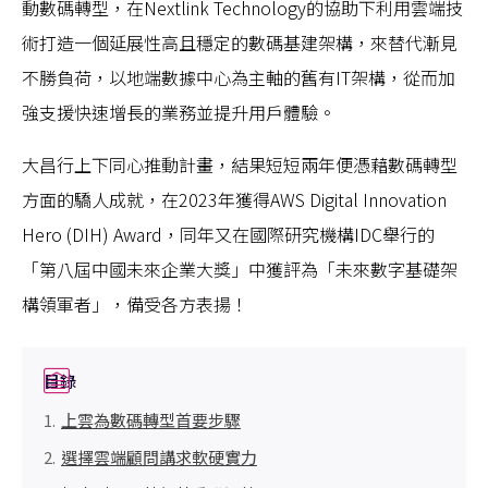
動數碼轉型，在Nextlink Technology的協助下利用雲端技
術打造一個延展性高且穩定的數碼基建架構，來替代漸見
不勝負荷，以地端數據中心為主軸的舊有IT架構，從而加
強支援快速增長的業務並提升用戶體驗。
大昌行上下同心推動計畫，結果短短兩年便憑藉數碼轉型
方面的驕人成就，在2023年獲得AWS Digital Innovation
Hero (DIH) Award，同年又在國際研究機構IDC舉行的
「第八屆中國未來企業大獎」中獲評為「未來數字基礎架
構領軍者」，備受各方表揚！
目錄
上雲為數碼轉型首要步驟
選擇雲端顧問講求軟硬實力