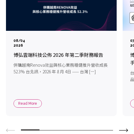
08/04
0
2026
2
博弘雲端科技公佈 2026 年第二季財務報告
博
手
併購越南Renova效益與核心業務穩健推升營收成長
52.3% 台北訊，2026 年 8 月 4日 —— 台灣 […]
台
品
Read More