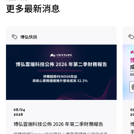
更多最新消息
博弘快訊
08/04
0
2026
2
博弘雲端科技公佈 2026 年第二季財務報告
博
手
併購越南Renova效益與核心業務穩健推升營收成長