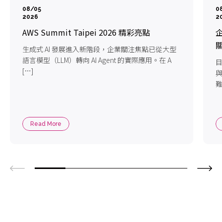
08/05
0
2026
2
AWS Summit Taipei 2026 精彩亮點
企
生成式 AI 發展進入新階段，企業關注焦點已從大型
語言模型（LLM）轉向 AI Agent 的實際應用。在 A
目
[…]
難
Read More