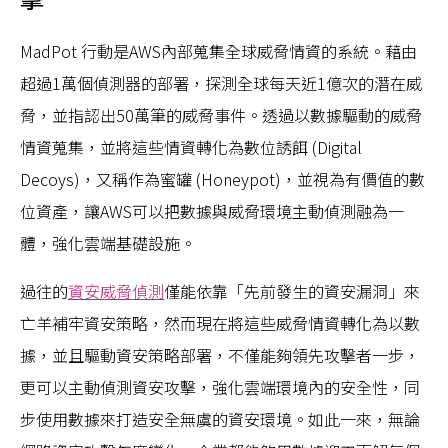
MadPot 行動是AWS內部蒐集全球威脅情資的系統。藉由
超過1萬個偵測器的部署，探測全球每天近1億次的潛在威
脅，並指認出50萬筆的威脅事件。透過以數據驅動的威脅
情資蒐集，並將這些情資轉化為數位誘餌 (Digital
Decoys)，又稱作為蜜罐 (Honeypot)，並視為有價值的數
位資產，讓AWS可以把數據與威脅環境主動偵測融為一
體，強化雲端基礎設施。
過往的
資安威脅偵測
僅能依靠「先前發生的資安漏洞」來
亡羊補牢資安策略，然而現在將這些威脅情資轉化為以數
據，並且驅動資安策略部署，不僅能夠領先攻擊者一步，
更可以主動偵測資安攻擊，強化雲端環境內的安全性，同
步使用數據來打造安全無虞的資安環境。如此一來，無論