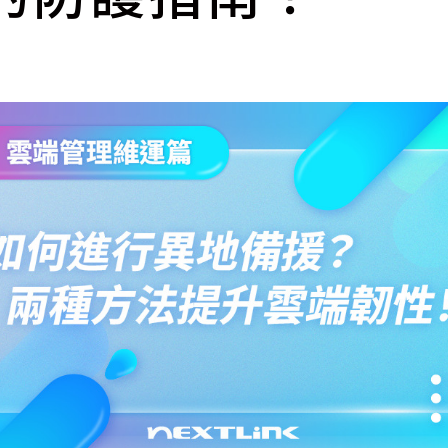
cs
GitHub 企業版
New
DevOps 解決方案
開放原始碼安全控管 SNYK
Dat
Data 數據服務
Terraform by HashiCorp
架構健檢
異地備援與雲端備份
CDN服務