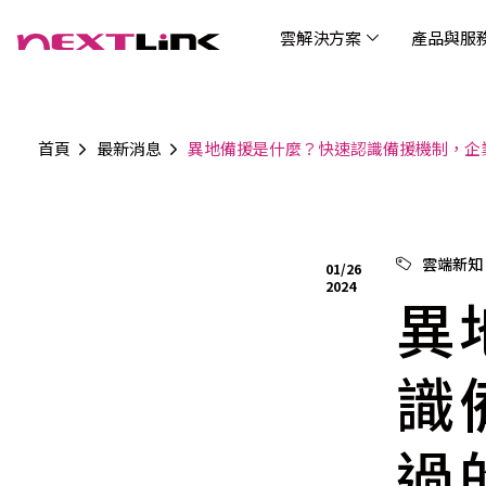
雲解決方案
產品與服
首頁
最新消息
異地備援是什麼？快速認識備援機制，企
企業社會責任
Cloud Solutions
Products & Services
Digital Integration Applications
Customer Success Story
News
Investors
About Us
觀光
最新
公司
企業
認識 N
AI 
產品
數據
雲解決方案
最新資訊
關於我們
產品與服務
數位整合應用
客戶案例
投資人關係
AIC
AIC
Tabl
LEM
Data
博弘雲端提供包含AWS解決方案、中國解決方案
博弘雲端發展自有產品及服務，面向未來的創新
博弘雲端提供建立於雲端基礎之上的各式數位整
服務全球超過2000家企業客戶，博弘雲端提供專
博弘雲端作為雲端與 AI 轉型的關鍵推手，我們以
資訊
問答
加入
雲端新知
01/26
等一站式雲端服務，您可以點選並深入了解相關
思維，結合主流科技與商業轉型，打造更全面的
合加值服務，提升雲端服務運作效能，極大化企
業的雲端解決方案，協助企業優化雲端架構與提
技術賦能未來，奠定市場上首屈一指的投資價值
Wre
2024
服務內容，或是根據您的產業類別進行選擇。
雲端與服務生態系，致力於賦能企業數位智慧時
業綜效。
供完整的技術諮詢。我們致力於協助客戶在雲端
異
(Can
代發展，專注提供無縫整合、具擴展性且智能化
服務上取得成功，用雲端在各個產業取得領先的
Hydro
運行的產品與解決方案，為企業創新提供無與倫
優勢。
比的驅動力。
識
過
連線