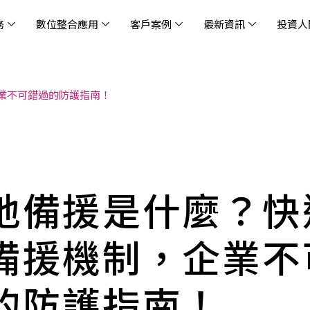
務
數位整合應用
客戶案例
最新資訊
投資人
業不可錯過的防護指南！
休閒
消息
治理
社會責任
extlink
遊戲業
活動訊息
財務資訊
友善職場
企業文化
物
架
股
社
戰
雲端管理平台
應用服務
AWS 雲端解決方案
解決方案
資安防禦服務
中
資
雲
OM® 雲智能管理平台
OM® 雲智能管理平台
eau
AWS 服務特色
新零售數據與 AI 應用
數聯資安
DD
全
Chi
(CC
MA® AI 智能代理引擎
bricks
AWS 服務費用方案
餐飲業數據與 AI 應用
Fortinet
跨境
雲
科技業
集
我們
零售電商
餐
台(
Ne
n AI 對話式商務分析
AWS台北區域優惠方案
商圈推薦分析
Palo Alto Networks
企業
地備援是什麼？快
ner)
次世
Anthropic Claude on AWS
生成式 AI 輿情分析
Radware
lix
MS
雲端搬遷
流程及系統自動化
SkyCloud 騰雲運算
備援機制，企業不
雲端資訊安全
文案及圖像自動生成
雲端代管
的防護指南！
加速方案
高效開發工具
效
AWS 官方培訓課程與認證