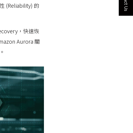
Contact Us
ability) 的
ecovery，快速恢
 Aurora 關
。