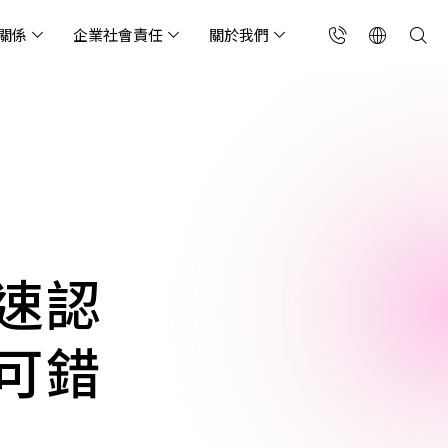
關係
企業社會責任
關於我們
台灣(繁中)
香港(EN)
流服務業
構師專欄
東服務
會關懷
略合作夥伴
製造業
投資人專區
利害關係人
聯絡我們
國解決方案
安及維運代管服務
端整合服務
產業指南
專案開發服務
現代化資料庫
Singapore (EN)
oS 高級防護
天候雲端代管
ef Cloud eXchange
製造業
專案開發與顧問服務
MongoDB
X)
連線方案 (GA & CEN)
端原生應用程式保護平
電商零售業
企業網站管理平台
飲業
其他
CNAPP)
tApp
 ICP 備案
媒體影音業
備份稽核治理
速認
代防火牆 (NGFW)
公部門機關
SP 一站式雲端資安營運
可錯
能監測平台