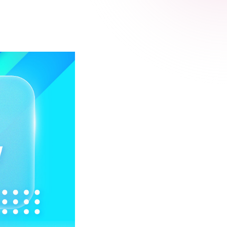
 Relic
adog