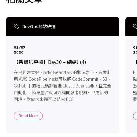
DevOps網站維運
02/07
0
2020
2
【架構師專欄】Day30 – 總結! (4)
【
在已經建立好 Elastic Beanstalk 的狀況之下，只要利
E
用 AWS CodePipeline就可以將 CodeCommit、S3、
點
GitHub 中的程式碼部署進 Elastic Beanstalk，且完全
放
自動化 。簡單整合就可以讓開發者脫離FTP更新的
監
困境，對於未來還可以結合 ECS...
載
Read More