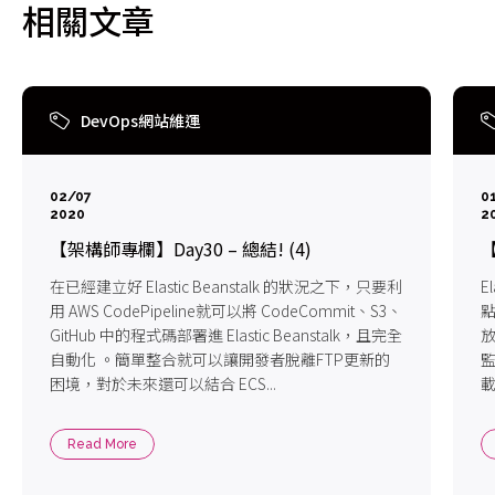
相關文章
DevOps網站維運
02/07
0
2020
2
【架構師專欄】Day30 – 總結! (4)
【
在已經建立好 Elastic Beanstalk 的狀況之下，只要利
E
用 AWS CodePipeline就可以將 CodeCommit、S3、
點
GitHub 中的程式碼部署進 Elastic Beanstalk，且完全
放
自動化 。簡單整合就可以讓開發者脫離FTP更新的
監
困境，對於未來還可以結合 ECS...
載
Read More