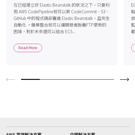
在已經建立好 Elastic Beanstalk 的狀況之下，只要利
E
用 AWS CodePipeline就可以將 CodeCommit、S3、
點
GitHub 中的程式碼部署進 Elastic Beanstalk，且完全
放
自動化 。簡單整合就可以讓開發者脫離FTP更新的
監
困境，對於未來還可以結合 ECS...
載
Read More
AWS 雲端解決方案
中國解決方案