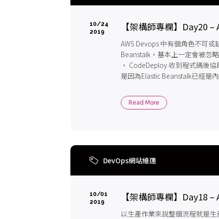
【架構師專欄】Day20 – AW
10/24
2019
AWS Devops 中有個角色不可或缺
Beanstalk，基本上一定會被忽略的
， CodeDeploy 收到程式
是因為Elastic Beanstal
些東西...
Read More
DevOps網站維運
【架構師專欄】Day18 – AW
10/01
2019
以生產作業來說整個流程就是生產(