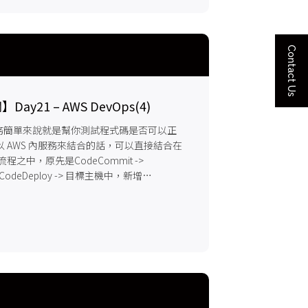
Contact Us
y21 – AWS DevOps(4)
 這服務簡單來說就是幫你測試程式碼是否可以正
 AWS 內服務來結合的話，可以直接結合在
e 的流程之中，原先是CodeCommit ->
 -> CodeDeploy -> 目標主機中，新增
試的狀況...