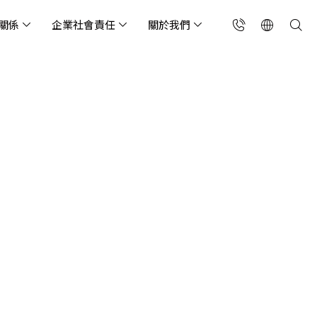
關係
企業社會責任
關於我們
台灣(繁中)
香港(EN)
流服務業
構師專欄
東服務
會關懷
略合作夥伴
製造業
投資人專區
利害關係人
聯絡我們
國解決方案
安及維運代管服務
端整合服務
產業指南
專案開發服務
現代化資料庫
Singapore (EN)
oS 高級防護
天候雲端代管
ef Cloud eXchange
製造業
專案開發與顧問服務
MongoDB
X)
連線方案 (GA & CEN)
端原生應用程式保護平
電商零售業
企業網站管理平台
飲業
其他
CNAPP)
tApp
 ICP 備案
媒體影音業
備份稽核治理
代防火牆 (NGFW)
公部門機關
SP 一站式雲端資安營運
能監測平台