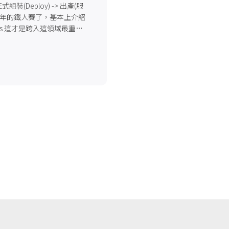
裝(Deploy) -> 出產(服
一年的鐵人賽了，基本上介紹
ps 這才是跨入這領域最重要