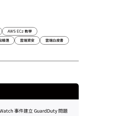
 Relic
adog
AWS EC2 教學
網站維運
雲端資安
雲端白皮書
Watch 事件建立 GuardDuty 問題