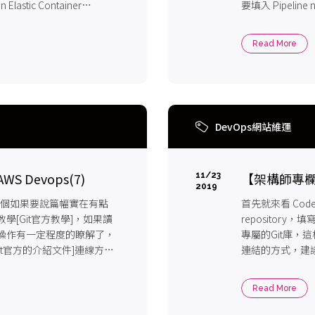
stic Container
要填入 Pipelin
Read More
DevOps網站維運
S Devops(7)
【架構師專欄】Da
11/23
2019
式，這個如果要說篇幅實在有點
首先就來看 Code
教學[Git官方教學]，如果讀
repository，
IT 操作有一定程度的瞭解了，
專屬的Git庫，
mmit官方的介紹文件]連線方式
連結的方式，建議
Read More