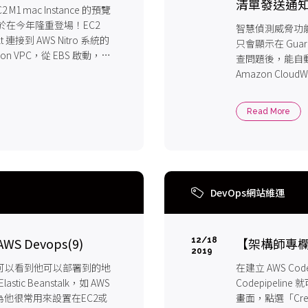
清單發送通知
M1 mac Instance 的預覽
在今年隆重登場！EC2
智慧偵測威脅功能 
olt 連接到 AWS Nitro 系統的
只會顯示在 Guar
zon VPC，從 EBS 啟動，並
查問題後，能自動寄
和其他 AWS 服務。
Amazon Clou
GuardDut
Read More
DevOps網站維運
S Devops(9)
【架構師專欄】Da
12/18
2019
e，這邊可以看到他可以部署到的地
在建立 AWS Co
c Beanstalk，如 AWS
Codepipel
，因為他很常用來設置在EC2或
畫面，點選「Cre