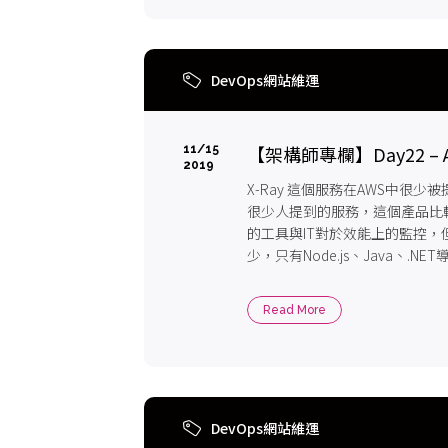
DevOps網站維運
【架構師專欄】Day22 – AW
11/15
2019
X-Ray 這個服務在AWS中很
很少人提到的服務，這個產品比
的工具與IT對於效能上的監控
少，只有Node.js、Java、.
但是如果您剛好是這三個語言的族
Read More
DevOps網站維運