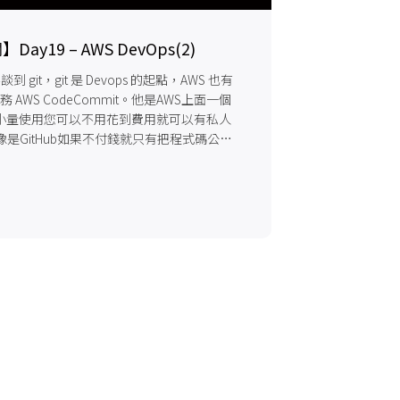
y19 – AWS DevOps(2)
談到 git，git 是 Devops 的起點，AWS 也有
服務 AWS CodeCommit。他是AWS上面一個
小量使用您可以不用花到費用就可以有私人
不像是GitHub如果不付錢就只有把程式碼公開