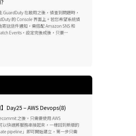
?
GuardDuty 在啟用之後，偵查到問題時，
dDuty 的 Console 界面上。若您希望系統偵
送信件通知，需搭配 Amazon SNS 和
dWatch Events，設定完後成後，只要
y偵查到問題，就能發送到郵件通知，即時掌握！
y25 – AWS Devops(8)
decommit 之後，只需要使用 AWS
ine 就可以快速將服務串接起來，一樣回到新版的
ate pipeline」即可開始建立，第一步只需