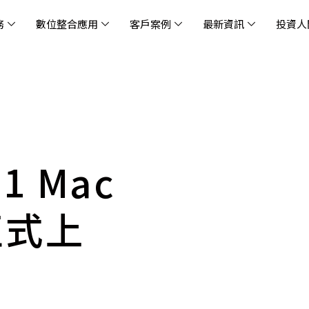
務
數位整合應用
客戶案例
最新資訊
投資人
休閒
消息
治理
社會責任
extlink
遊戲業
活動訊息
財務資訊
友善職場
企業文化
物
架
股
社
戰
雲端管理平台
應用服務
AWS 雲端解決方案
解決方案
資安防禦服務
中
資
雲
OM® 雲智能管理平台
OM® 雲智能管理平台
eau
AWS 服務特色
新零售數據與 AI 應用
數聯資安
DD
全
Chi
(CC
MA® AI 智能代理引擎
bricks
AWS 服務費用方案
餐飲業數據與 AI 應用
Fortinet
跨境
雲
1 Mac
科技業
集
我們
零售電商
餐
台(
Ne
n AI 對話式商務分析
AWS台北區域優惠方案
商圈推薦分析
Palo Alto Networks
企業
ner)
次世
Anthropic Claude on AWS
生成式 AI 輿情分析
Radware
 正式上
lix
MS
雲端搬遷
流程及系統自動化
SkyCloud 騰雲運算
雲端資訊安全
文案及圖像自動生成
雲端代管
加速方案
高效開發工具
效
AWS 官方培訓課程與認證