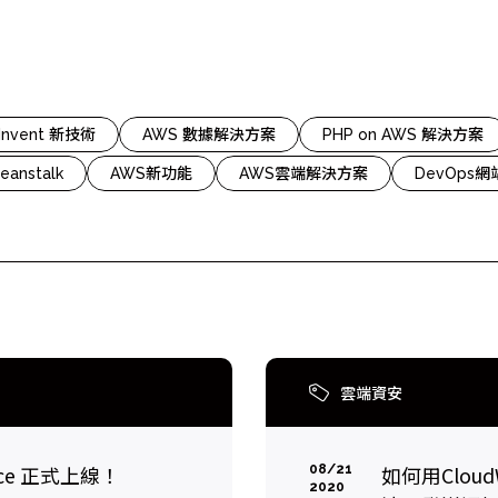
cs
GitHub 企業版
New
DevOps 解決方案
開放原始碼安全控管 SNYK
Dat
Data 數據服務
Terraform by HashiCorp
架構健檢
:Invent 新技術
AWS 數據解決方案
PHP on AWS 解決方案
異地備援與雲端備份
eanstalk
AWS新功能
AWS雲端解決方案
DevOps
CDN服務
雲端資安
tance 正式上線！
如何用Cloud
08/21
2020