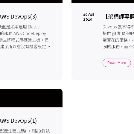
S DevOps(3)
【架構師專欄】Da
10/18
2019
但是如果是用 Elastic
Devops 就不得不
服務 AWS CodeDeploy
提供 git 相關的
碼後協助去將程式碼塞進主機，但
蠻實在的服務，
k已經是內建了所以會沒有機會設定這
git的服務，而
一條路...
Read More
S DevOps(1)
產生程式碼) -> 測試(測試