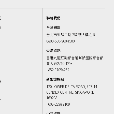
任
聯絡我們
任
台灣總部
台北市樂群二路 267 號 5 樓之 8
0800-500-960 #500
香港據點
香港九龍紅磡都會道10號國際都會都
會大廈2710-12室
k
+852-37054262
新加坡據點
伴
120 LOWER DELTA ROAD, #07-14
CENDEX CENTRE, SINGAPORE
169208
則
+603-2298 7109
中國據點