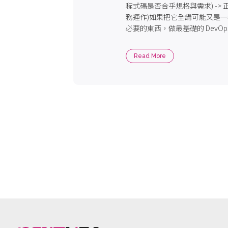
程式碼是否合乎規格與需求) -> 正式組
務運作)如果把它全講可能又是
必要的東西，做最基礎的 DevO
的一步。
Read More