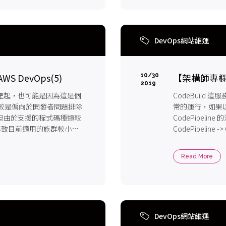
DevOps網站維運
S DevOps(5)
【架構師專欄】Da
10/30
2019
少被提起，也可能是因為這是個
CodeBuild
較是偏向於開發者問題排除
常的運行，如果以
，但由於支援的程式碼種類較
CodePipelin
NET導致目前適用的族群較小，
CodePipeline
群，蠻適合來用用的...
CodeBuild 後測
Read More
DevOps網站維運