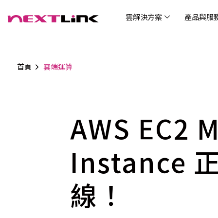
雲解決方案
產品與服
首頁
雲端運算
企業社會責任
Cloud Solutions
Products & Services
Digital Integration Applications
Customer Success Story
News
Investors
About Us
觀光
最新
公司
企業
認識 N
AI 
產品
數據
雲解決方案
最新資訊
關於我們
產品與服務
數位整合應用
客戶案例
投資人關係
AIC
AIC
Tabl
LEM
Data
博弘雲端提供包含AWS解決方案、中國解決方案
博弘雲端發展自有產品及服務，面向未來的創新
博弘雲端提供建立於雲端基礎之上的各式數位整
服務全球超過2000家企業客戶，博弘雲端提供專
博弘雲端作為雲端與 AI 轉型的關鍵推手，我們以
AWS EC2 M
資訊
問答
加入
等一站式雲端服務，您可以點選並深入了解相關
思維，結合主流科技與商業轉型，打造更全面的
合加值服務，提升雲端服務運作效能，極大化企
業的雲端解決方案，協助企業優化雲端架構與提
技術賦能未來，奠定市場上首屈一指的投資價值
Wre
服務內容，或是根據您的產業類別進行選擇。
雲端與服務生態系，致力於賦能企業數位智慧時
業綜效。
供完整的技術諮詢。我們致力於協助客戶在雲端
(Can
代發展，專注提供無縫整合、具擴展性且智能化
服務上取得成功，用雲端在各個產業取得領先的
Instance
Hydro
運行的產品與解決方案，為企業創新提供無與倫
優勢。
比的驅動力。
線！
連線