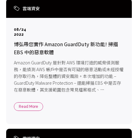
雲端資安
08/24
2022
博弘帶您實作 Amazon GuardDuty 新功能! 掃描
EBS 中的惡意軟體
Amazon GuardDuty 是針對 AWS 環境打造的威脅偵測服
務，能偵測 AWS 帳戶中是否有可疑的惡意活動或未經授權
的存取行為，降低整體的資安風險。本次增加的功能 –
GuardDuty Malware Protection – 還能掃描 EBS 中是否存
在惡意軟體，其支援範圍包含常見檔案格式、
Windows/Linux 執行檔、二進制檔案以及各種運行在 EC2
上的容器化服務。現在您不必再為 EC2 個別安裝 Agent 或
Read More
監控軟體，也能確保 EC2 的 EBS 硬碟安全無虞。