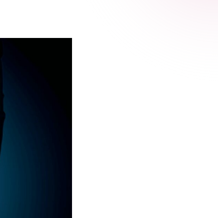
 Relic
adog