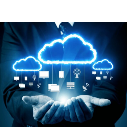
cs
GitHub 企業版
New
DevOps 解決方案
開放原始碼安全控管 SNYK
Dat
Data 數據服務
Terraform by HashiCorp
架構健檢
異地備援與雲端備份
CDN服務