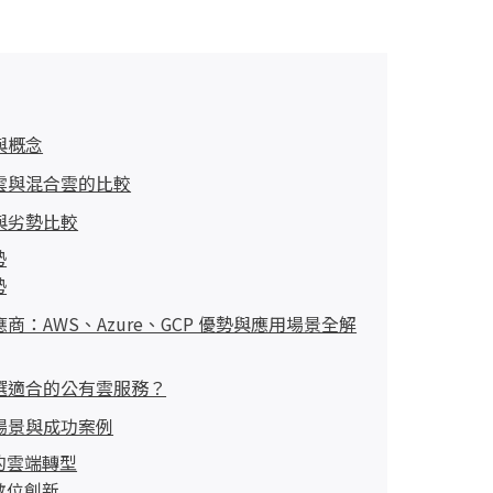
與概念
雲與混合雲的比較
與劣勢比較
勢
勢
商：AWS、Azure、GCP 優勢與應用場景全解
選適合的公有雲服務？
場景與成功案例
的雲端轉型
數位創新