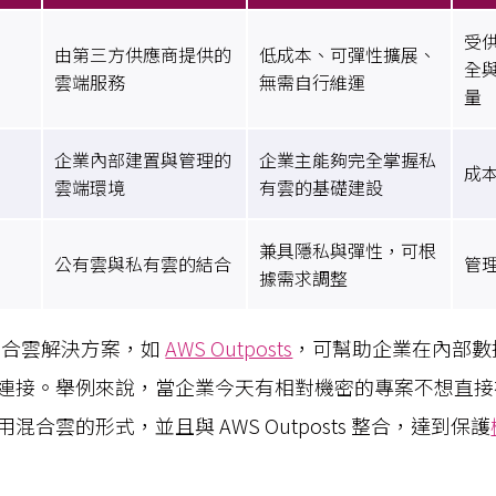
受
由第三方供應商提供的
低成本、可彈性擴展、
全
雲端服務
無需自行維運
量
企業內部建置與管理的
企業主能夠完全掌握私
成
雲端環境
有雲的基礎建設
兼具隱私與彈性，可根
公有雲與私有雲的結合
管
據需求調整
種混合雲解決方案，如
AWS Outposts
，可幫助企業在內部數據
連接。舉例來說，當企業今天有相對機密的專案不想直接
混合雲的形式，並且與 AWS Outposts 整合，達到保護