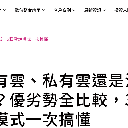
務
數位整合應用
客戶案例
最新資訊
投資人
較，3種雲端模式一次搞懂
休閒
消息
治理
社會責任
extlink
遊戲業
活動訊息
財務資訊
友善職場
企業文化
物
架
股
社
戰
雲端管理平台
應用服務
AWS 雲端解決方案
解決方案
資安防禦服務
中
資
雲
OM® 雲智能管理平台
OM® 雲智能管理平台
eau
AWS 服務特色
新零售數據與 AI 應用
數聯資安
DD
全
Chi
(CC
MA® AI 智能代理引擎
bricks
AWS 服務費用方案
餐飲業數據與 AI 應用
Fortinet
跨境
雲
科技業
集
我們
零售電商
餐
台(
Ne
有雲、私有雲還是
n AI 對話式商務分析
AWS台北區域優惠方案
商圈推薦分析
Palo Alto Networks
企業
ner)
次世
Anthropic Claude on AWS
生成式 AI 輿情分析
Radware
lix
MS
？優劣勢全比較，
雲端搬遷
流程及系統自動化
SkyCloud 騰雲運算
雲端資訊安全
文案及圖像自動生成
模式一次搞懂
雲端代管
加速方案
高效開發工具
效
AWS 官方培訓課程與認證