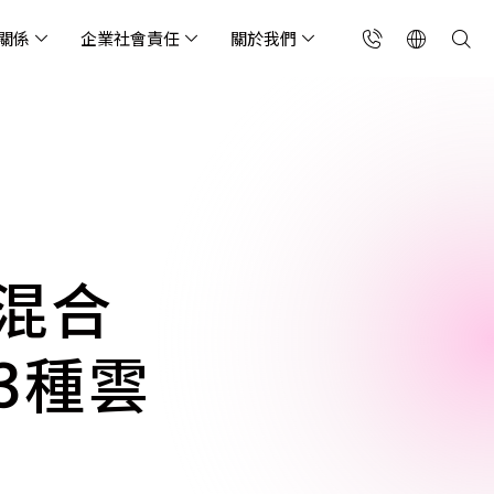
關係
企業社會責任
關於我們
台灣(繁中)
香港(EN)
流服務業
構師專欄
東服務
會關懷
略合作夥伴
製造業
投資人專區
利害關係人
聯絡我們
國解決方案
安及維運代管服務
端整合服務
產業指南
專案開發服務
現代化資料庫
Singapore (EN)
oS 高級防護
天候雲端代管
ef Cloud eXchange
製造業
專案開發與顧問服務
MongoDB
X)
連線方案 (GA & CEN)
端原生應用程式保護平
電商零售業
企業網站管理平台
飲業
其他
CNAPP)
tApp
混合
 ICP 備案
媒體影音業
備份稽核治理
代防火牆 (NGFW)
公部門機關
SP 一站式雲端資安營運
3種雲
能監測平台