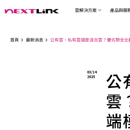
雲解決方案
產品與服
首頁
最新消息
公有雲、私有雲還是混合雲？優劣勢全比
企業社會責任
Cloud Solutions
Products & Services
Digital Integration Applications
Customer Success Story
News
Investors
About Us
觀光
最新
公司
企業
認識 N
AI 
產品
數據
雲解決方案
最新資訊
關於我們
產品與服務
數位整合應用
客戶案例
投資人關係
AIC
AIC
Tabl
LEM
Data
博弘雲端提供包含AWS解決方案、中國解決方案
博弘雲端發展自有產品及服務，面向未來的創新
博弘雲端提供建立於雲端基礎之上的各式數位整
服務全球超過2000家企業客戶，博弘雲端提供專
博弘雲端作為雲端與 AI 轉型的關鍵推手，我們以
資訊
問答
加入
03/14
公
等一站式雲端服務，您可以點選並深入了解相關
思維，結合主流科技與商業轉型，打造更全面的
合加值服務，提升雲端服務運作效能，極大化企
業的雲端解決方案，協助企業優化雲端架構與提
技術賦能未來，奠定市場上首屈一指的投資價值
Wre
2025
服務內容，或是根據您的產業類別進行選擇。
雲端與服務生態系，致力於賦能企業數位智慧時
業綜效。
供完整的技術諮詢。我們致力於協助客戶在雲端
(Can
代發展，專注提供無縫整合、具擴展性且智能化
服務上取得成功，用雲端在各個產業取得領先的
Hydro
運行的產品與解決方案，為企業創新提供無與倫
優勢。
雲
比的驅動力。
端
連線