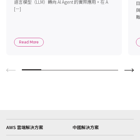
語言模型（LLM）轉向 AI Agent 的實際應用。在 A
目
[…]
難
Read More
AWS 雲端解決方案
中國解決方案