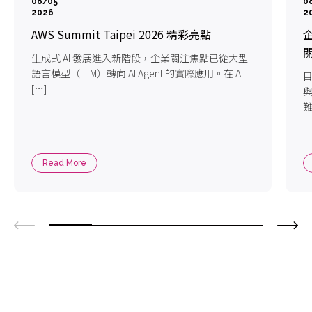
08/05
0
2026
2
AWS Summit Taipei 2026 精彩亮點
企
生成式 AI 發展進入新階段，企業關注焦點已從大型
語言模型（LLM）轉向 AI Agent 的實際應用。在 A
目
[…]
難
Read More