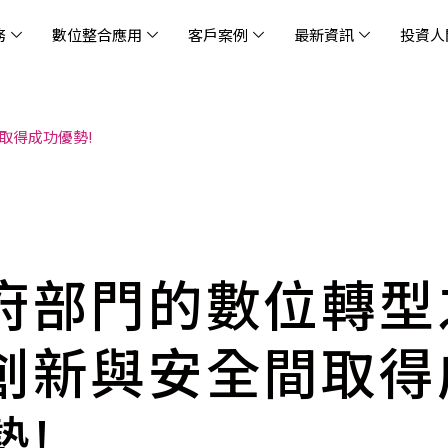
務
數位整合應用
客戶案例
最新資訊
投資人
取得成功優勢!
休閒
消息
治理
社會責任
extlink
遊戲業
活動訊息
財務資訊
友善職場
企業文化
物
架
股
社
戰
雲端管理平台
應用服務
AWS 雲端解決方案
解決方案
資安防禦服務
中
資
雲
OM® 雲智能管理平台
OM® 雲智能管理平台
eau
AWS 服務特色
新零售數據與 AI 應用
數聯資安
DD
全
Chi
(CC
MA® AI 智能代理引擎
bricks
AWS 服務費用方案
餐飲業數據與 AI 應用
Fortinet
跨境
雲
科技業
集
我們
零售電商
餐
台(
Ne
n AI 對話式商務分析
AWS台北區域優惠方案
商圈推薦分析
Palo Alto Networks
企業
府部門的數位轉型
ner)
次世
Anthropic Claude on AWS
生成式 AI 輿情分析
Radware
lix
MS
雲端搬遷
流程及系統自動化
SkyCloud 騰雲運算
創新與安全間取得
雲端資訊安全
文案及圖像自動生成
雲端代管
勢!
加速方案
高效開發工具
效
AWS 官方培訓課程與認證