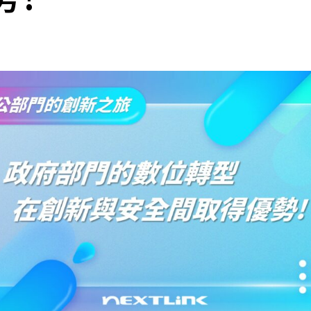
cs
GitHub 企業版
New
DevOps 解決方案
開放原始碼安全控管 SNYK
Dat
Data 數據服務
Terraform by HashiCorp
架構健檢
異地備援與雲端備份
CDN服務