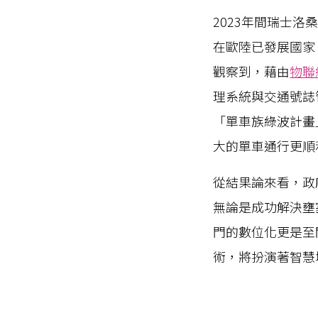
2023年間瑞士
在歐陸已發展國家
觀察到，藉由
物聯
理系統與交通號誌
「單車族綠波計畫
大的單車通行更順
從結果論來看，政
無論是成功解決壅
門的數位化更是至
術，將扮演著智慧