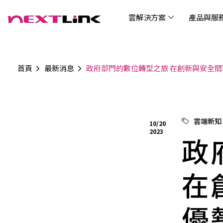
雲解決方案
產品與服
首頁
最新消息
政府部門的數位轉型之旅 在創新與安全間
企業社會責任
Cloud Solutions
Products & Services
Digital Integration Applications
Customer Success Story
News
Investors
About Us
觀光
最新
公司
企業
認識 N
AI 
產品
數據
雲解決方案
最新資訊
關於我們
產品與服務
數位整合應用
客戶案例
投資人關係
AIC
AIC
Tabl
LEM
Data
博弘雲端提供包含AWS解決方案、中國解決方案
博弘雲端發展自有產品及服務，面向未來的創新
博弘雲端提供建立於雲端基礎之上的各式數位整
服務全球超過2000家企業客戶，博弘雲端提供專
博弘雲端作為雲端與 AI 轉型的關鍵推手，我們以
資訊
問答
加入
雲端新知
10/20
等一站式雲端服務，您可以點選並深入了解相關
思維，結合主流科技與商業轉型，打造更全面的
合加值服務，提升雲端服務運作效能，極大化企
業的雲端解決方案，協助企業優化雲端架構與提
技術賦能未來，奠定市場上首屈一指的投資價值
Wre
2023
服務內容，或是根據您的產業類別進行選擇。
雲端與服務生態系，致力於賦能企業數位智慧時
業綜效。
供完整的技術諮詢。我們致力於協助客戶在雲端
政
(Can
代發展，專注提供無縫整合、具擴展性且智能化
服務上取得成功，用雲端在各個產業取得領先的
Hydro
運行的產品與解決方案，為企業創新提供無與倫
優勢。
比的驅動力。
在
優
連線