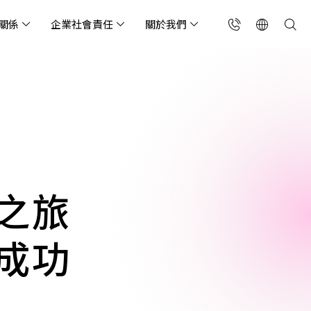
關係
企業社會責任
關於我們
台灣(繁中)
香港(EN)
流服務業
構師專欄
東服務
會關懷
略合作夥伴
製造業
投資人專區
利害關係人
聯絡我們
國解決方案
安及維運代管服務
端整合服務
產業指南
專案開發服務
現代化資料庫
Singapore (EN)
oS 高級防護
天候雲端代管
ef Cloud eXchange
製造業
專案開發與顧問服務
MongoDB
X)
連線方案 (GA & CEN)
端原生應用程式保護平
電商零售業
企業網站管理平台
飲業
其他
CNAPP)
tApp
 ICP 備案
媒體影音業
備份稽核治理
之旅
代防火牆 (NGFW)
公部門機關
SP 一站式雲端資安營運
成功
能監測平台