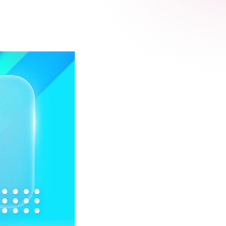
 Relic
adog