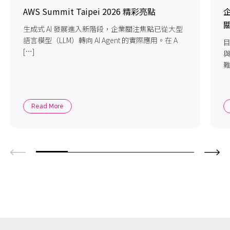
AWS Summit Taipei 2026 精彩亮點
企
生成式 AI 發展進入新階段，企業關注焦點已從大型
語言模型（LLM）轉向 AI Agent 的實際應用。在 A
目
[…]
難
Read More