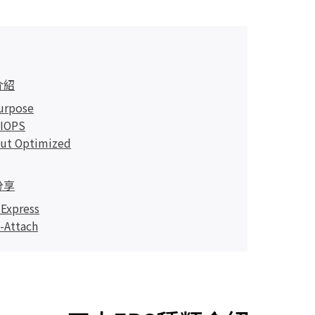
介紹
urpose
 IOPS
ut Optimized
分享
 Express
-Attach