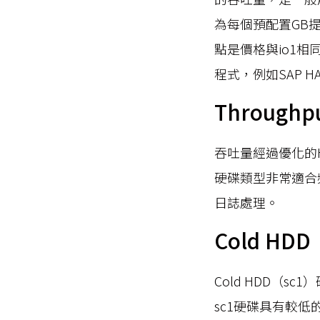
為每個預配置GB提供
點是價格與io1
程式，例如SAP HANA
Throughpu
吞吐量經過優化的H
硬碟類型非常適合頻
日誌處理。
Cold HDD
Cold HDD（
sc1硬碟具有較