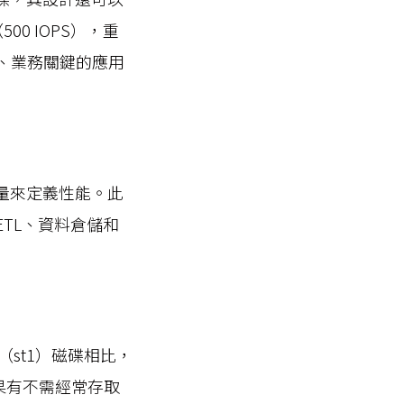
00 IOPS），重
型、業務關鍵的應用
吐量來定義性能。此
ETL、資料倉儲和
（st1）磁碟相比，
果有不需經常存取