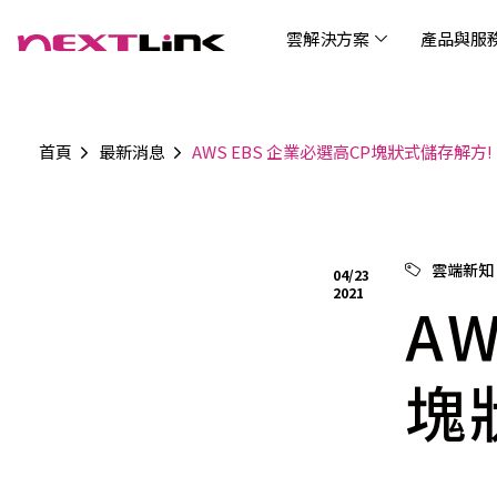
雲解決方案
產品與服
首頁
最新消息
AWS EBS 企業必選高CP塊狀式儲存解方!
企業社會責任
Cloud Solutions
Products & Services
Digital Integration Applications
Customer Success Story
News
Investors
About Us
觀光
最新
公司
企業
認識 N
AI 
產品
數據
雲解決方案
最新資訊
關於我們
產品與服務
數位整合應用
客戶案例
投資人關係
AIC
AIC
Tabl
LEM
Data
博弘雲端提供包含AWS解決方案、中國解決方案
博弘雲端發展自有產品及服務，面向未來的創新
博弘雲端提供建立於雲端基礎之上的各式數位整
服務全球超過2000家企業客戶，博弘雲端提供專
博弘雲端作為雲端與 AI 轉型的關鍵推手，我們以
資訊
問答
加入
雲端新知
04/23
等一站式雲端服務，您可以點選並深入了解相關
思維，結合主流科技與商業轉型，打造更全面的
合加值服務，提升雲端服務運作效能，極大化企
業的雲端解決方案，協助企業優化雲端架構與提
技術賦能未來，奠定市場上首屈一指的投資價值
Wre
2021
服務內容，或是根據您的產業類別進行選擇。
雲端與服務生態系，致力於賦能企業數位智慧時
業綜效。
供完整的技術諮詢。我們致力於協助客戶在雲端
A
(Can
代發展，專注提供無縫整合、具擴展性且智能化
服務上取得成功，用雲端在各個產業取得領先的
Hydro
運行的產品與解決方案，為企業創新提供無與倫
優勢。
比的驅動力。
塊
連線