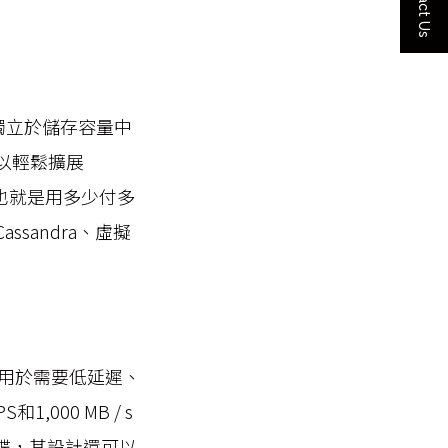
Contact Us
夠獨立於儲存容量中
可以輕鬆擴展
也就是用多少付多
sandra、虛擬
計用於需要低延遲、
,000 MB / s
D硬碟，其設計還可以