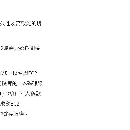
耐久性及高效能的塊
C2時需要選擇開機
儲存服務，以便與EC2
體硬碟等的EBS磁碟服
 / O接口。大多數
來啟動EC2
善的儲存服務。