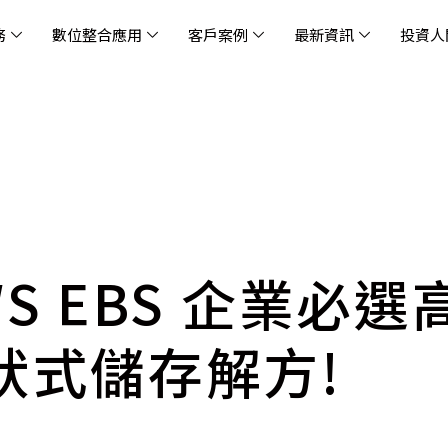
務
數位整合應用
客戶案例
最新資訊
投資人
休閒
消息
治理
社會責任
extlink
遊戲業
活動訊息
財務資訊
友善職場
企業文化
物
架
股
社
戰
雲端管理平台
應用服務
AWS 雲端解決方案
解決方案
資安防禦服務
中
資
雲
OM® 雲智能管理平台
OM® 雲智能管理平台
eau
AWS 服務特色
新零售數據與 AI 應用
數聯資安
DD
全
Chi
(CC
MA® AI 智能代理引擎
bricks
AWS 服務費用方案
餐飲業數據與 AI 應用
Fortinet
跨境
雲
科技業
集
我們
零售電商
餐
台(
Ne
n AI 對話式商務分析
AWS台北區域優惠方案
商圈推薦分析
Palo Alto Networks
企業
WS EBS 企業必選
ner)
次世
Anthropic Claude on AWS
生成式 AI 輿情分析
Radware
lix
MS
雲端搬遷
流程及系統自動化
SkyCloud 騰雲運算
狀式儲存解方!
雲端資訊安全
文案及圖像自動生成
雲端代管
加速方案
高效開發工具
效
AWS 官方培訓課程與認證