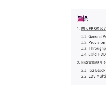
目錄
四大EBS種類
General P
Provision
Throughp
Cold HDD
EBS實際應用
Io2 Block
EBS Multi