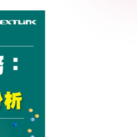
 Relic
adog