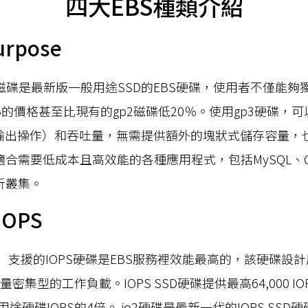
四大EBS種類介紹
urpose
S gp3磁碟是最新版一般用途SSD的EBS硬碟，使用者不僅能
的價格甚至比現有的gp2磁碟低20％。使用gp3硬碟，
入/輸出操作）和吞吐量，無需提供額外的塊狀式儲存容量，
適合需要低成本且高效能的各種應用程式，包括MySQL、Cas
分析叢集。
 IOPS
）支援的IOPS硬碟是EBS服務裡效能最高的，該硬碟設
密集型的工作負載。IOPS SSD硬碟提供最高64,000 IOPS和1
途硬碟IOPS的4倍。 io2硬碟是最新一代的IOPS SS