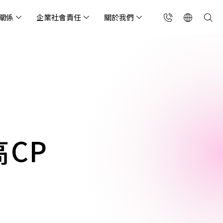
關係
企業社會責任
關於我們
台灣(繁中)
香港(EN)
流服務業
構師專欄
東服務
會關懷
略合作夥伴
製造業
投資人專區
利害關係人
聯絡我們
國解決方案
安及維運代管服務
端整合服務
產業指南
專案開發服務
現代化資料庫
Singapore (EN)
oS 高級防護
天候雲端代管
ef Cloud eXchange
製造業
專案開發與顧問服務
MongoDB
X)
連線方案 (GA & CEN)
端原生應用程式保護平
電商零售業
企業網站管理平台
飲業
其他
CNAPP)
tApp
 ICP 備案
媒體影音業
備份稽核治理
高CP
代防火牆 (NGFW)
公部門機關
SP 一站式雲端資安營運
能監測平台