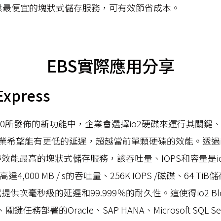
提供最便宜的塊狀式儲存服務，可有效節省成本。
EBS實際應用分享
Express
ent 2020所發佈的新功能中，企業會選擇io2硬碟來運行其
希望能有更低的延遲，超越當前單顆硬碟的效能。透過io2 
獲得效能最高的塊狀式儲存服務，該吞吐量、IOPS和容量是io
提供高達4,000 MB / s的吞吐量、256K IOPS /磁碟、64 Ti
時還提供次毫秒級的延遲和99.999％的耐久性。這使得io2 Bloc
關鍵任務部署的Oracle、SAP HANA、Microsoft SQL Se