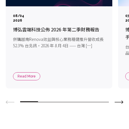
08/04
0
2026
2
博弘雲端科技公佈 2026 年第二季財務報告
博
手
併購越南Renova效益與核心業務穩健推升營收成長
52.3% 台北訊，2026 年 8 月 4日 —— 台灣 […]
台
品
Read More