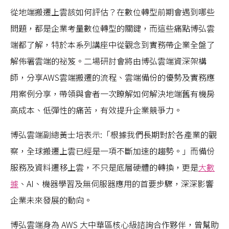
從地端搬遷上雲該如何評估？在數位轉型前期會遇到哪些
問題，都是企業考量數位轉型的關鍵，而這些痛點博弘雲
端都了解，特於本系列講座中從觀念到實務帶企業全盤了
解佈署雲端的祕笈。二場研討會將由博弘雲端資深架構
師，分享AWS雲端搬遷的流程、雲端備份的優勢及實務應
用案例分享，帶領與會者一次瞭解如何解決地端舊有機房
高成本、低彈性的痛苦，有效提升企業競爭力。
博弘雲端副總黃士培表示:「根據我們長期對於各產業的觀
察，全球搬遷上雲已經是一項不斷加速的趨勢。」而備份
服務及資料遷移上雲，不只是底層硬體的轉換，更是
大數
據
、AI、機器學習及無伺服器應用的首要步驟，深深影響
企業未來發展的動向。
博弘雲端身為 AWS 大中華區核心級諮詢合作夥伴，曾幫助