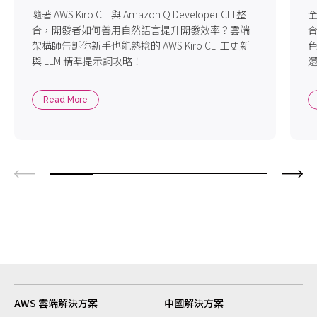
隨著 AWS Kiro CLI 與 Amazon Q Developer CLI 整
全
合，開發者如何善用自然語言提升開發效率？雲端
架構師告訴你新手也能熟捻的 AWS Kiro CLI 工更新
色
與 LLM 精準提示詞攻略！
Read More
AWS 雲端解決方案
中國解決方案