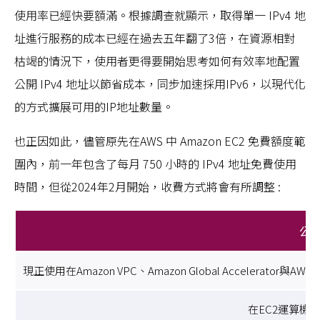
使用率已經快要額滿。根據調查就顯示，取得單一 IPv4 地
址進行服務的成本已經在過去五年翻了3倍，在資源相對
枯竭的情況下，使用者更得要開始思考如何有效率地配置
公開 IPv4 地址以節省成本，同步加速採用IPv6，以現代化
的方式擴展可用的IP地址數量。
也正因如此，儘管原先在AWS 中 Amazon EC2 免費額度範
圍內，前一年包含了每月 750 小時的 IPv4 地址免費使用
時間，但從2024年2月開始，收費方式將會有所調整 :
公開
現正使用在Amazon VPC、Amazon Global Accelerator與AWS 
在EC2運算機器上