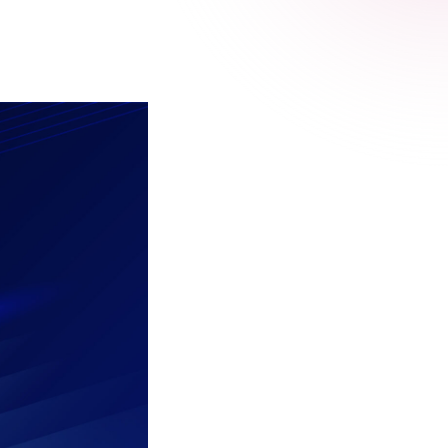
 Relic
adog