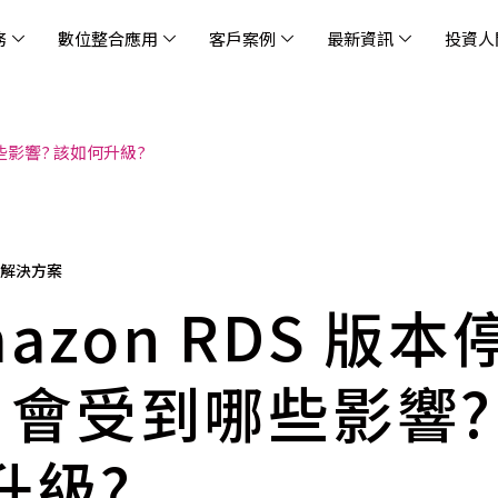
務
數位整合應用
客戶案例
最新資訊
投資人
哪些影響? 該如何升級?
休閒
消息
治理
社會責任
extlink
遊戲業
活動訊息
財務資訊
友善職場
企業文化
物
架
股
社
戰
雲端管理平台
應用服務
AWS 雲端解決方案
解決方案
資安防禦服務
中
資
雲
OM® 雲智能管理平台
OM® 雲智能管理平台
eau
AWS 服務特色
新零售數據與 AI 應用
數聯資安
DD
全
Chi
(CC
MA® AI 智能代理引擎
bricks
AWS 服務費用方案
餐飲業數據與 AI 應用
Fortinet
跨境
雲
科技業
集
我們
零售電商
餐
端解決方案
台(
Ne
n AI 對話式商務分析
AWS台北區域優惠方案
商圈推薦分析
Palo Alto Networks
企業
azon RDS 版
ner)
次世
Anthropic Claude on AWS
生成式 AI 輿情分析
Radware
lix
MS
雲端搬遷
流程及系統自動化
SkyCloud 騰雲運算
! 會受到哪些影響?
雲端資訊安全
文案及圖像自動生成
雲端代管
升級?
加速方案
高效開發工具
效
AWS 官方培訓課程與認證