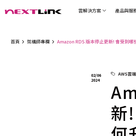
雲解決方案
產品與服
首頁
架構師專欄
Amazon RDS 版本停止更新! 會受到
企業社會責任
Cloud Solutions
Products & Services
Digital Integration Applications
Customer Success Story
News
Investors
About Us
觀光
最新
公司
企業
認識 N
AI 
產品
數據
雲解決方案
最新資訊
關於我們
產品與服務
數位整合應用
客戶案例
投資人關係
AIC
AIC
Tabl
LEM
Data
博弘雲端提供包含AWS解決方案、中國解決方案
博弘雲端發展自有產品及服務，面向未來的創新
博弘雲端提供建立於雲端基礎之上的各式數位整
服務全球超過2000家企業客戶，博弘雲端提供專
博弘雲端作為雲端與 AI 轉型的關鍵推手，我們以
資訊
問答
加入
AWS雲
02/06
等一站式雲端服務，您可以點選並深入了解相關
思維，結合主流科技與商業轉型，打造更全面的
合加值服務，提升雲端服務運作效能，極大化企
業的雲端解決方案，協助企業優化雲端架構與提
技術賦能未來，奠定市場上首屈一指的投資價值
Wre
2024
服務內容，或是根據您的產業類別進行選擇。
雲端與服務生態系，致力於賦能企業數位智慧時
業綜效。
供完整的技術諮詢。我們致力於協助客戶在雲端
Am
(Can
代發展，專注提供無縫整合、具擴展性且智能化
服務上取得成功，用雲端在各個產業取得領先的
Hydro
運行的產品與解決方案，為企業創新提供無與倫
優勢。
比的驅動力。
新
何
連線