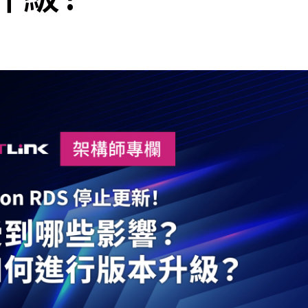
cs
GitHub 企業版
New
DevOps 解決方案
開放原始碼安全控管 SNYK
Dat
Data 數據服務
Terraform by HashiCorp
架構健檢
異地備援與雲端備份
CDN服務