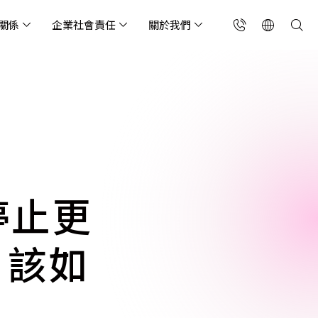
關係
企業社會責任
關於我們
台灣(繁中)
香港(EN)
流服務業
構師專欄
東服務
會關懷
略合作夥伴
製造業
投資人專區
利害關係人
聯絡我們
國解決方案
安及維運代管服務
端整合服務
產業指南
專案開發服務
現代化資料庫
Singapore (EN)
oS 高級防護
天候雲端代管
ef Cloud eXchange
製造業
專案開發與顧問服務
MongoDB
X)
連線方案 (GA & CEN)
端原生應用程式保護平
電商零售業
企業網站管理平台
飲業
其他
CNAPP)
tApp
 ICP 備案
媒體影音業
備份稽核治理
本停止更
代防火牆 (NGFW)
公部門機關
SP 一站式雲端資安營運
 該如
能監測平台