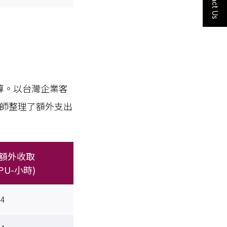
Contact Us
計算。以台灣企業客
構師整理了額外支出
年額外收取
CPU-小時)
24