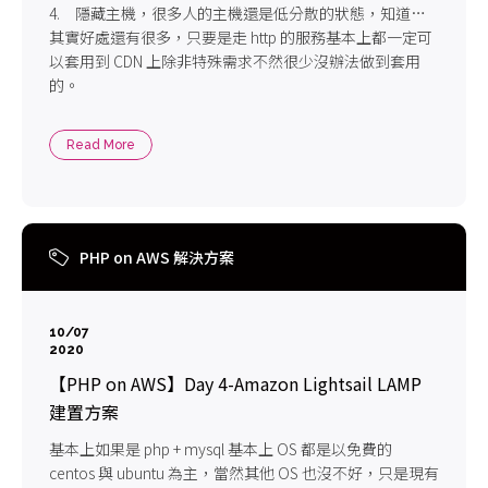
4. 隱藏主機，很多人的主機還是低分散的狀態，知道的
網站就可以猜說你的其他服務是不是在同一台
其實好處還有很多，只要是走 http 的服務基本上都一定可
以套用到 CDN 上除非特殊需求不然很少沒辦法做到套用
的。
Read More
PHP on AWS 解決方案
10/07
2020
【PHP on AWS】Day 4-Amazon Lightsail LAMP
建置方案
基本上如果是 php + mysql 基本上 OS 都是以免費的
centos 與 ubuntu 為主，當然其他 OS 也沒不好，只是現有