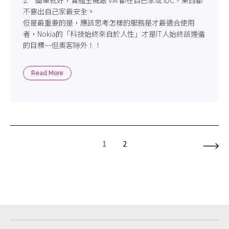
2. 簡單就好，實體主機跟 VM 都在自己家或 IDC，東西都
不要出自己家最安全。
但是最重要的是，應該思考怎樣的服務是才最適合使用
者，Nokia的「科技始終來自於人性」才是IT人始終該遵循
的目標~~但奧客除外！！
Read More
1
2