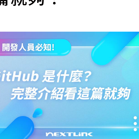
cs
GitHub 企業版
New
DevOps 解決方案
開放原始碼安全控管 SNYK
Dat
Data 數據服務
Terraform by HashiCorp
架構健檢
異地備援與雲端備份
CDN服務