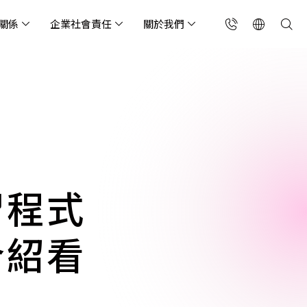
關係
企業社會責任
關於我們
台灣(繁中)
香港(EN)
流服務業
構師專欄
東服務
會關懷
略合作夥伴
製造業
投資人專區
利害關係人
聯絡我們
國解決方案
安及維運代管服務
端整合服務
產業指南
專案開發服務
現代化資料庫
Singapore (EN)
oS 高級防護
天候雲端代管
ef Cloud eXchange
製造業
專案開發與顧問服務
MongoDB
X)
連線方案 (GA & CEN)
端原生應用程式保護平
電商零售業
企業網站管理平台
飲業
其他
CNAPP)
tApp
 ICP 備案
媒體影音業
備份稽核治理
習程式
代防火牆 (NGFW)
公部門機關
SP 一站式雲端資安營運
介紹看
能監測平台