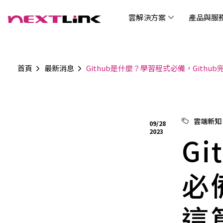
雲解決方案
產品與服
首頁
最新消息
Github是什麼？學習程式必備，Gith
企業社會責任
Cloud Solutions
Products & Services
Digital Integration Applications
Customer Success Story
News
Investors
About Us
觀光
最新
公司
企業
認識 N
AI 
產品
數據
雲解決方案
最新資訊
關於我們
產品與服務
數位整合應用
客戶案例
投資人關係
AIC
AIC
Tabl
LEM
Data
博弘雲端提供包含AWS解決方案、中國解決方案
博弘雲端發展自有產品及服務，面向未來的創新
博弘雲端提供建立於雲端基礎之上的各式數位整
服務全球超過2000家企業客戶，博弘雲端提供專
博弘雲端作為雲端與 AI 轉型的關鍵推手，我們以
資訊
問答
加入
雲端新知
09/28
等一站式雲端服務，您可以點選並深入了解相關
思維，結合主流科技與商業轉型，打造更全面的
合加值服務，提升雲端服務運作效能，極大化企
業的雲端解決方案，協助企業優化雲端架構與提
技術賦能未來，奠定市場上首屈一指的投資價值
Wre
2023
服務內容，或是根據您的產業類別進行選擇。
雲端與服務生態系，致力於賦能企業數位智慧時
業綜效。
供完整的技術諮詢。我們致力於協助客戶在雲端
G
(Can
代發展，專注提供無縫整合、具擴展性且智能化
服務上取得成功，用雲端在各個產業取得領先的
Hydro
運行的產品與解決方案，為企業創新提供無與倫
優勢。
比的驅動力。
必
這
連線