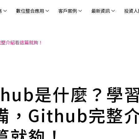
務
數位整合應用
客戶案例
最新資訊
投資人
ub完整介紹看這篇就夠！
休閒
消息
治理
社會責任
extlink
遊戲業
活動訊息
財務資訊
友善職場
企業文化
物
架
股
社
戰
雲端管理平台
應用服務
AWS 雲端解決方案
解決方案
資安防禦服務
中
資
雲
OM® 雲智能管理平台
OM® 雲智能管理平台
eau
AWS 服務特色
新零售數據與 AI 應用
數聯資安
DD
全
Chi
(CC
MA® AI 智能代理引擎
bricks
AWS 服務費用方案
餐飲業數據與 AI 應用
Fortinet
跨境
雲
科技業
集
我們
零售電商
餐
台(
Ne
n AI 對話式商務分析
AWS台北區域優惠方案
商圈推薦分析
Palo Alto Networks
企業
ithub是什麼？學
ner)
次世
Anthropic Claude on AWS
生成式 AI 輿情分析
Radware
lix
MS
雲端搬遷
流程及系統自動化
SkyCloud 騰雲運算
備，Github完整
雲端資訊安全
文案及圖像自動生成
雲端代管
篇就夠！
加速方案
高效開發工具
效
AWS 官方培訓課程與認證