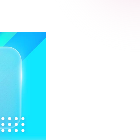
 Relic
adog