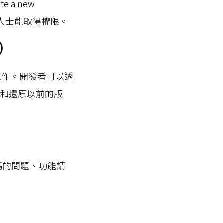
a new
關人士能取得權限。
l）
同工作。開發者可以透
看和還原以前的版
）
碼的問題、功能請
）