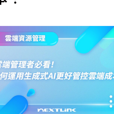
cs
GitHub 企業版
New
DevOps 解決方案
開放原始碼安全控管 SNYK
Dat
Data 數據服務
Terraform by HashiCorp
架構健檢
異地備援與雲端備份
CDN服務