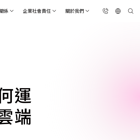
關係
企業社會責任
關於我們
台灣(繁中)
香港(EN)
流服務業
構師專欄
東服務
會關懷
略合作夥伴
製造業
投資人專區
利害關係人
聯絡我們
國解決方案
安及維運代管服務
端整合服務
產業指南
專案開發服務
現代化資料庫
Singapore (EN)
oS 高級防護
天候雲端代管
ef Cloud eXchange
製造業
專案開發與顧問服務
MongoDB
X)
連線方案 (GA & CEN)
端原生應用程式保護平
電商零售業
企業網站管理平台
飲業
其他
CNAPP)
tApp
 ICP 備案
媒體影音業
備份稽核治理
何運
代防火牆 (NGFW)
公部門機關
SP 一站式雲端資安營運
雲端
能監測平台