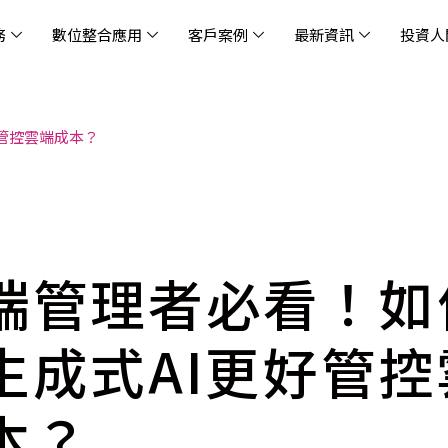
務
數位整合應用
客戶案例
最新資訊
投資人
管控雲端成本？
休閒
消息
治理
社會責任
extlink
遊戲業
活動訊息
財務資訊
友善職場
企業文化
物
架
股
社
戰
雲端管理平台
應用服務
AWS 雲端解決方案
解決方案
資安防禦服務
中
資
雲
OM® 雲智能管理平台
OM® 雲智能管理平台
eau
AWS 服務特色
新零售數據與 AI 應用
數聯資安
DD
全
Chi
(CC
MA® AI 智能代理引擎
bricks
AWS 服務費用方案
餐飲業數據與 AI 應用
Fortinet
跨境
雲
科技業
集
我們
零售電商
餐
台(
Ne
n AI 對話式商務分析
AWS台北區域優惠方案
商圈推薦分析
Palo Alto Networks
企業
端管理者必看！如
ner)
次世
Anthropic Claude on AWS
生成式 AI 輿情分析
Radware
lix
MS
雲端搬遷
流程及系統自動化
SkyCloud 騰雲運算
生成式AI更好管控
雲端資訊安全
文案及圖像自動生成
雲端代管
本？
加速方案
高效開發工具
效
AWS 官方培訓課程與認證