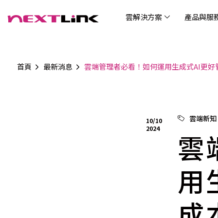
雲解決方案
產品與服
首頁
最新消息
雲端管理者必看！如何運用生成式AI更好
企業社會責任
Cloud Solutions
Products & Services
Digital Integration Applications
Customer Success Story
News
Investors
About Us
觀光
最新
公司
企業
認識 N
AI 
產品
數據
雲解決方案
最新資訊
關於我們
產品與服務
數位整合應用
客戶案例
投資人關係
AIC
AIC
Tabl
LEM
Data
博弘雲端提供包含AWS解決方案、中國解決方案
博弘雲端發展自有產品及服務，面向未來的創新
博弘雲端提供建立於雲端基礎之上的各式數位整
服務全球超過2000家企業客戶，博弘雲端提供專
博弘雲端作為雲端與 AI 轉型的關鍵推手，我們以
資訊
問答
加入
雲端新知
10/10
等一站式雲端服務，您可以點選並深入了解相關
思維，結合主流科技與商業轉型，打造更全面的
合加值服務，提升雲端服務運作效能，極大化企
業的雲端解決方案，協助企業優化雲端架構與提
技術賦能未來，奠定市場上首屈一指的投資價值
Wre
2024
服務內容，或是根據您的產業類別進行選擇。
雲端與服務生態系，致力於賦能企業數位智慧時
業綜效。
供完整的技術諮詢。我們致力於協助客戶在雲端
雲
(Can
代發展，專注提供無縫整合、具擴展性且智能化
服務上取得成功，用雲端在各個產業取得領先的
Hydro
運行的產品與解決方案，為企業創新提供無與倫
優勢。
比的驅動力。
用
成
連線