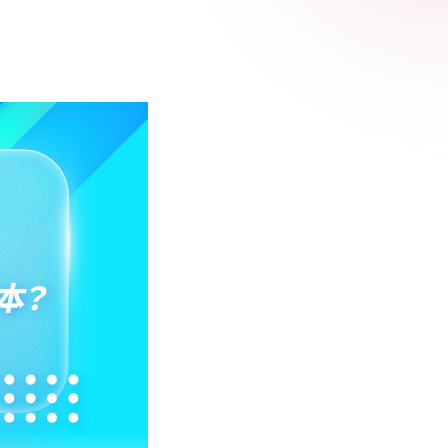
 Relic
adog