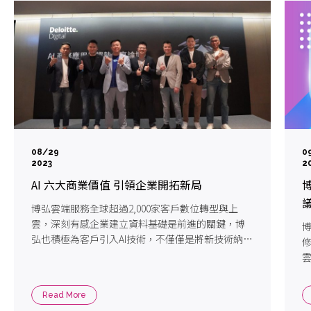
08/29
0
2023
2
AI 六大商業價值 引領企業開拓新局
博弘雲端服務全球超過2,000家客戶數位轉型與上
雲，深刻有感企業建立資料基礎是前進的關鍵，博
博
弘也積極為客戶引入AI技術，不僅僅是將新技術納入
修
企業運營的一步，更是助力企業整合資料的過程。
策
安
Read More