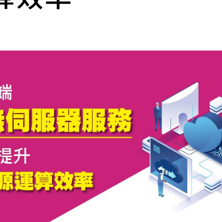
cs
GitHub 企業版
New
DevOps 解決方案
開放原始碼安全控管 SNYK
Dat
Data 數據服務
Terraform by HashiCorp
架構健檢
異地備援與雲端備份
CDN服務