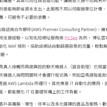
動擴展，其高可用性與容錯功能，讓開發人員不用再另外
的是能夠節省資本支出，此服務不用以伺服器單位計價、
費，可避免不必要的浪費。
諮詢合作夥伴(AWS Premier Consulting Partne
術支援經驗，以知名短網址服務商
PicSee
為例， 博弘雲
式自動化 WAF 規則，協助該網站自動篩選惡意的流量，輕鬆解決
問題。
免真人接觸而再度興起的聊天機器人（語音助理）也相當
機器人詢問問題時才會運行程式碼，例如亞馬遜智能助理 Am
就是透過 AWS Lambda 所運行。其他像是 IT 自動化的應
能，都能簡化 IT 在基礎架構上的工作負載。
客戶高擴展、彈性、效率以及多元選擇的產品及服務。數