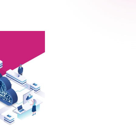
 Relic
adog