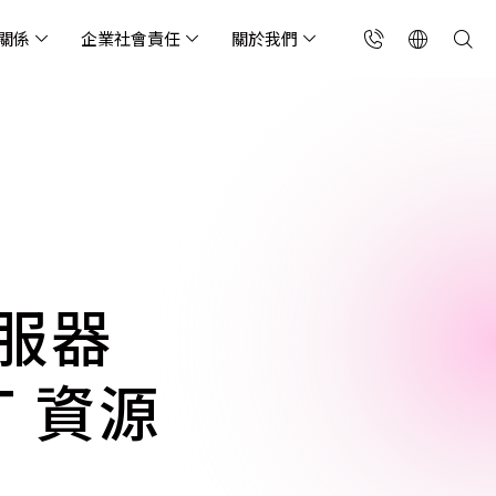
關係
企業社會責任
關於我們
台灣(繁中)
香港(EN)
流服務業
構師專欄
東服務
會關懷
略合作夥伴
製造業
投資人專區
利害關係人
聯絡我們
國解決方案
安及維運代管服務
端整合服務
產業指南
專案開發服務
現代化資料庫
Singapore (EN)
oS 高級防護
天候雲端代管
ef Cloud eXchange
製造業
專案開發與顧問服務
MongoDB
X)
連線方案 (GA & CEN)
端原生應用程式保護平
電商零售業
企業網站管理平台
飲業
其他
CNAPP)
tApp
 ICP 備案
媒體影音業
備份稽核治理
服器
代防火牆 (NGFW)
公部門機關
SP 一站式雲端資安營運
T 資源
能監測平台