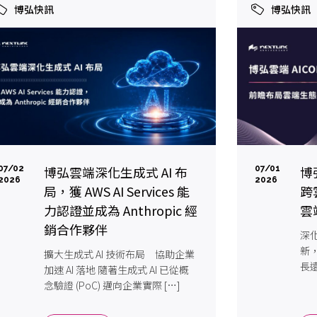
博弘快訊
博弘快訊
博弘雲端深化生成式 AI 布
博
07/02
07/01
2026
2026
局，獲 AWS AI Services 能
跨
力認證並成為 Anthropic 經
雲
銷合作夥伴
深化
新
擴大生成式 AI 技術布局 協助企業
長遠
加速 AI 落地 隨著生成式 AI 已從概
[…]
念驗證 (PoC) 邁向企業實際 […]