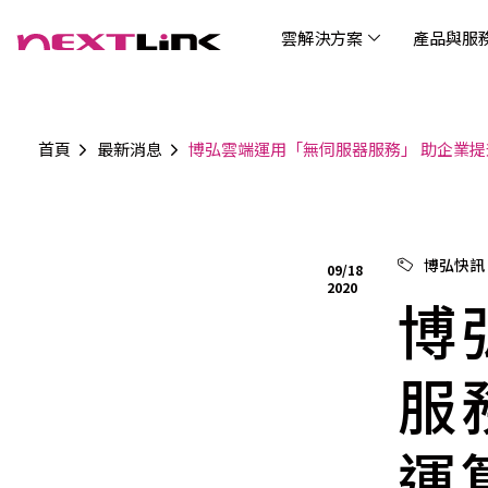
雲解決方案
產品與服
首頁
最新消息
博弘雲端運用「無伺服器服務」 助企業提升
企業社會責任
Cloud Solutions
Products & Services
Digital Integration Applications
Customer Success Story
News
Investors
About Us
觀光
最新
公司
企業
認識 N
AI 
產品
數據
雲解決方案
最新資訊
關於我們
產品與服務
數位整合應用
客戶案例
投資人關係
AIC
AIC
Tabl
LEM
Data
博弘雲端提供包含AWS解決方案、中國解決方案
博弘雲端發展自有產品及服務，面向未來的創新
博弘雲端提供建立於雲端基礎之上的各式數位整
服務全球超過2000家企業客戶，博弘雲端提供專
博弘雲端作為雲端與 AI 轉型的關鍵推手，我們以
資訊
問答
加入
博弘快訊
09/18
等一站式雲端服務，您可以點選並深入了解相關
思維，結合主流科技與商業轉型，打造更全面的
合加值服務，提升雲端服務運作效能，極大化企
業的雲端解決方案，協助企業優化雲端架構與提
技術賦能未來，奠定市場上首屈一指的投資價值
Wre
2020
服務內容，或是根據您的產業類別進行選擇。
雲端與服務生態系，致力於賦能企業數位智慧時
業綜效。
供完整的技術諮詢。我們致力於協助客戶在雲端
博
(Can
代發展，專注提供無縫整合、具擴展性且智能化
服務上取得成功，用雲端在各個產業取得領先的
Hydro
運行的產品與解決方案，為企業創新提供無與倫
優勢。
比的驅動力。
服
運
連線