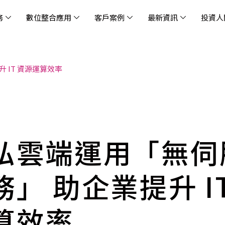
務
數位整合應用
客戶案例
最新資訊
投資人
 IT 資源運算效率
休閒
消息
治理
社會責任
extlink
遊戲業
活動訊息
財務資訊
友善職場
企業文化
物
架
股
社
戰
雲端管理平台
應用服務
AWS 雲端解決方案
解決方案
資安防禦服務
中
資
雲
OM® 雲智能管理平台
OM® 雲智能管理平台
eau
AWS 服務特色
新零售數據與 AI 應用
數聯資安
DD
全
Chi
(CC
MA® AI 智能代理引擎
bricks
AWS 服務費用方案
餐飲業數據與 AI 應用
Fortinet
跨境
雲
科技業
集
我們
零售電商
餐
台(
Ne
n AI 對話式商務分析
AWS台北區域優惠方案
商圈推薦分析
Palo Alto Networks
企業
弘雲端運用「無伺
ner)
次世
Anthropic Claude on AWS
生成式 AI 輿情分析
Radware
lix
MS
雲端搬遷
流程及系統自動化
SkyCloud 騰雲運算
務」 助企業提升 I
雲端資訊安全
文案及圖像自動生成
雲端代管
算效率
加速方案
高效開發工具
效
AWS 官方培訓課程與認證