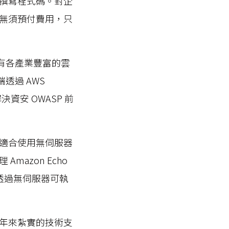
撰寫程式碼。對企
無須預付費用，只
r)，擁有各產業豐富的雲
端透過 AWS
資安 OWASP 前
適合使用無伺服器
azon Echo
用，透過無伺服器可執
年來紮實的技術支