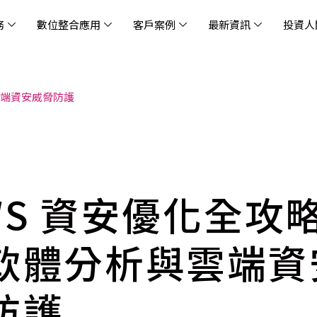
務
數位整合應用
客戶案例
最新資訊
投資人
雲端資安威脅防護
休閒
消息
治理
社會責任
extlink
遊戲業
活動訊息
財務資訊
友善職場
企業文化
物
架
股
社
戰
雲端管理平台
應用服務
AWS 雲端解決方案
解決方案
資安防禦服務
中
資
雲
OM® 雲智能管理平台
OM® 雲智能管理平台
eau
AWS 服務特色
新零售數據與 AI 應用
數聯資安
DD
全
Chi
(CC
MA® AI 智能代理引擎
bricks
AWS 服務費用方案
餐飲業數據與 AI 應用
Fortinet
跨境
雲
科技業
集
我們
零售電商
餐
台(
Ne
n AI 對話式商務分析
AWS台北區域優惠方案
商圈推薦分析
Palo Alto Networks
企業
WS 資安優化全攻
ner)
次世
Anthropic Claude on AWS
生成式 AI 輿情分析
Radware
lix
MS
雲端搬遷
流程及系統自動化
SkyCloud 騰雲運算
軟體分析與雲端資
雲端資訊安全
文案及圖像自動生成
雲端代管
防護
加速方案
高效開發工具
效
AWS 官方培訓課程與認證