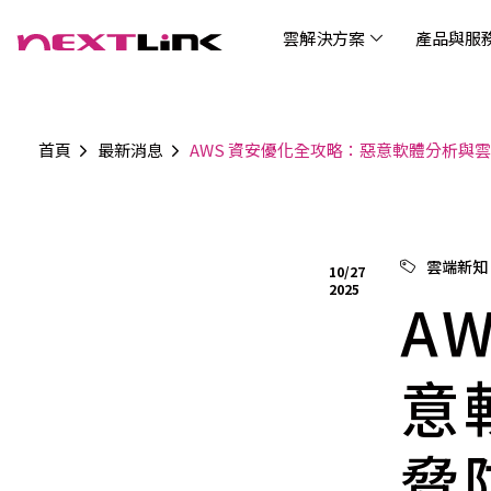
雲解決方案
產品與服
首頁
最新消息
AWS 資安優化全攻略：惡意軟體分析與
企業社會責任
Cloud Solutions
Products & Services
Digital Integration Applications
Customer Success Story
News
Investors
About Us
觀光
最新
公司
企業
認識 N
AI 
產品
數據
雲解決方案
最新資訊
關於我們
產品與服務
數位整合應用
客戶案例
投資人關係
AIC
AIC
Tabl
LEM
Data
博弘雲端提供包含AWS解決方案、中國解決方案
博弘雲端發展自有產品及服務，面向未來的創新
博弘雲端提供建立於雲端基礎之上的各式數位整
服務全球超過2000家企業客戶，博弘雲端提供專
博弘雲端作為雲端與 AI 轉型的關鍵推手，我們以
資訊
問答
加入
雲端新知
10/27
等一站式雲端服務，您可以點選並深入了解相關
思維，結合主流科技與商業轉型，打造更全面的
合加值服務，提升雲端服務運作效能，極大化企
業的雲端解決方案，協助企業優化雲端架構與提
技術賦能未來，奠定市場上首屈一指的投資價值
Wre
2025
服務內容，或是根據您的產業類別進行選擇。
雲端與服務生態系，致力於賦能企業數位智慧時
業綜效。
供完整的技術諮詢。我們致力於協助客戶在雲端
A
(Can
代發展，專注提供無縫整合、具擴展性且智能化
服務上取得成功，用雲端在各個產業取得領先的
Hydro
運行的產品與解決方案，為企業創新提供無與倫
優勢。
比的驅動力。
意
脅
連線