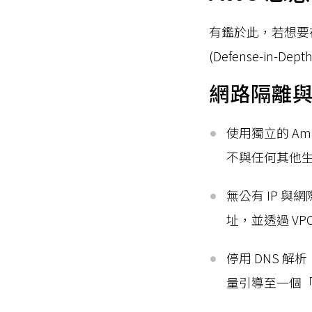
有鑑於此，若想要
(Defense-in-De
網路隔離
使用獨立的 Amaz
不與任何其他
無公有 IP 與網
址，並透過 VPC
停用 DNS 解
量引導至一個「