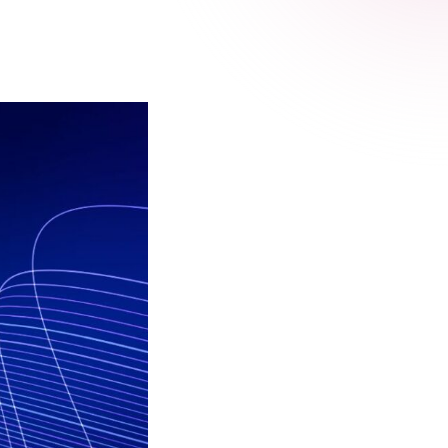
 Relic
adog