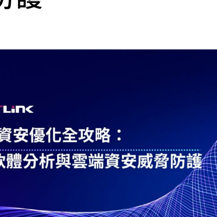
cs
GitHub 企業版
New
DevOps 解決方案
開放原始碼安全控管 SNYK
Dat
Data 數據服務
Terraform by HashiCorp
架構健檢
異地備援與雲端備份
CDN服務