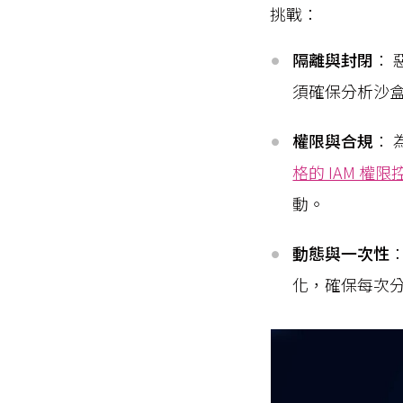
挑戰：
隔離與封閉
：
須確保分析沙盒子
權限與合規
：
格的 IAM 權
動。
動態與一次性
化，確保每次