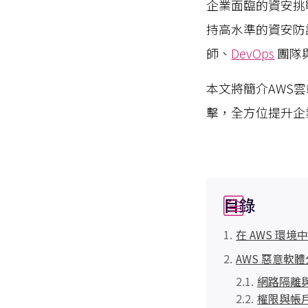
企業面臨的資安挑
持高水準的資安防
師、
DevOps
團隊
本文將簡介AWS
擊，全方位提升企
目錄
在 AWS 環
AWS 惡意軟
網路隔離
權限與帳