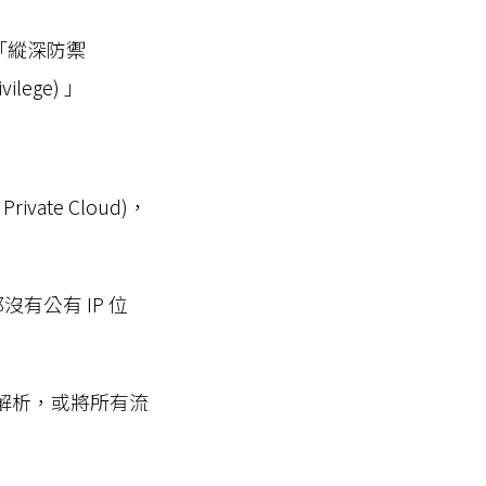
「縱深防禦
ilege) 」
vate Cloud)，
都沒有公有 IP 位
S 解析，或將所有流