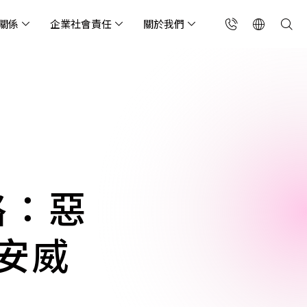
關係
企業社會責任
關於我們
台灣(繁中)
香港(EN)
流服務業
構師專欄
東服務
會關懷
略合作夥伴
製造業
投資人專區
利害關係人
聯絡我們
國解決方案
安及維運代管服務
端整合服務
產業指南
專案開發服務
現代化資料庫
Singapore (EN)
oS 高級防護
天候雲端代管
ef Cloud eXchange
製造業
專案開發與顧問服務
MongoDB
X)
連線方案 (GA & CEN)
端原生應用程式保護平
電商零售業
企業網站管理平台
飲業
其他
CNAPP)
tApp
 ICP 備案
媒體影音業
備份稽核治理
略：惡
代防火牆 (NGFW)
公部門機關
SP 一站式雲端資安營運
安威
能監測平台