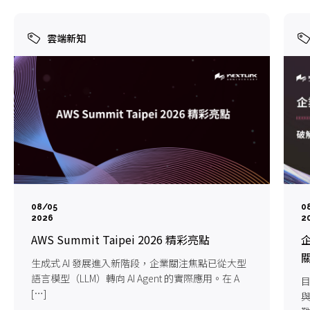
雲端新知
08/05
0
2026
2
AWS Summit Taipei 2026 精彩亮點
企
生成式 AI 發展進入新階段，企業關注焦點已從大型
語言模型（LLM）轉向 AI Agent 的實際應用。在 A
目
[…]