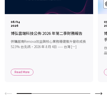
08/04
0
2026
2
博弘雲端科技公佈 2026 年第二季財務報告
博
手
併購越南Renova效益與核心業務穩健推升營收成長
52.3% 台北訊，2026 年 8 月 4日 —— 台灣 […]
台
品
Read More