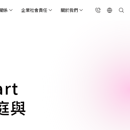
關係
企業社會責任
關於我們
台灣(繁中)
香港(EN)
流服務業
構師專欄
東服務
會關懷
略合作夥伴
製造業
投資人專區
利害關係人
聯絡我們
國解決方案
安及維運代管服務
端整合服務
產業指南
專案開發服務
現代化資料庫
Singapore (EN)
oS 高級防護
天候雲端代管
ef Cloud eXchange
製造業
專案開發與顧問服務
MongoDB
X)
連線方案 (GA & CEN)
端原生應用程式保護平
電商零售業
企業網站管理平台
飲業
其他
CNAPP)
tApp
 ICP 備案
媒體影音業
備份稽核治理
rt
代防火牆 (NGFW)
公部門機關
SP 一站式雲端資安營運
家庭與
能監測平台