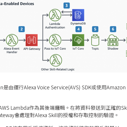
ation是由運行Alexa Voice Service(AVS) SDK或使用Amazo
ll使用AWS Lambda作為其後端邏輯。在將資料發送到正確的Skill
 Gateway會處理對Alexa Skill的授權和存取控制的驗證。