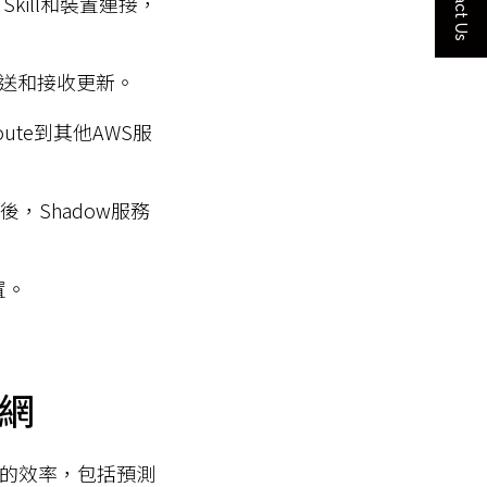
Contact Us
Skill和裝置連接，
on發送和接收更新。
te到其他AWS服
 然後，Shadow服務
置。
聯網
用的效率，包括預測