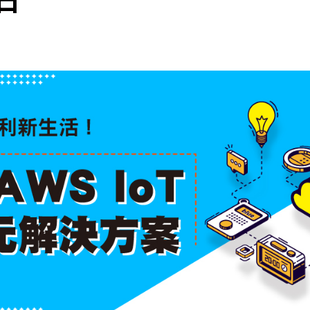
cs
GitHub 企業版
New
DevOps 解決方案
開放原始碼安全控管 SNYK
Dat
Data 數據服務
Terraform by HashiCorp
架構健檢
異地備援與雲端備份
CDN服務