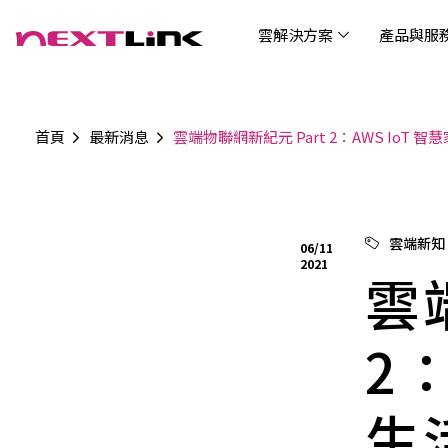
雲解決方案
產品與服
首頁
最新消息
雲端物聯網新紀元 Part 2：AWS IoT 
企業社會責任
Cloud Solutions
Products & Services
Digital Integration Applications
Customer Success Story
News
Investors
About Us
觀光
最新
公司
企業
認識 N
AI 
產品
數據
雲解決方案
最新資訊
關於我們
產品與服務
數位整合應用
客戶案例
投資人關係
AIC
AIC
Tabl
LEM
Data
博弘雲端提供包含AWS解決方案、中國解決方案
博弘雲端發展自有產品及服務，面向未來的創新
博弘雲端提供建立於雲端基礎之上的各式數位整
服務全球超過2000家企業客戶，博弘雲端提供專
博弘雲端作為雲端與 AI 轉型的關鍵推手，我們以
資訊
問答
加入
雲端新知
06/11
等一站式雲端服務，您可以點選並深入了解相關
思維，結合主流科技與商業轉型，打造更全面的
合加值服務，提升雲端服務運作效能，極大化企
業的雲端解決方案，協助企業優化雲端架構與提
技術賦能未來，奠定市場上首屈一指的投資價值
Wre
2021
服務內容，或是根據您的產業類別進行選擇。
雲端與服務生態系，致力於賦能企業數位智慧時
業綜效。
供完整的技術諮詢。我們致力於協助客戶在雲端
雲
(Can
代發展，專注提供無縫整合、具擴展性且智能化
服務上取得成功，用雲端在各個產業取得領先的
Hydro
運行的產品與解決方案，為企業創新提供無與倫
優勢。
比的驅動力。
2
生
連線