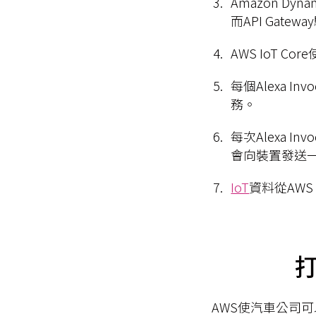
Amazon D
而API Gat
AWS IoT C
每個Alexa Inv
務。
每次Alexa In
會向裝置發送一
IoT
資料從AWS
打
AWS使汽車公司