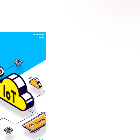
 Relic
adog