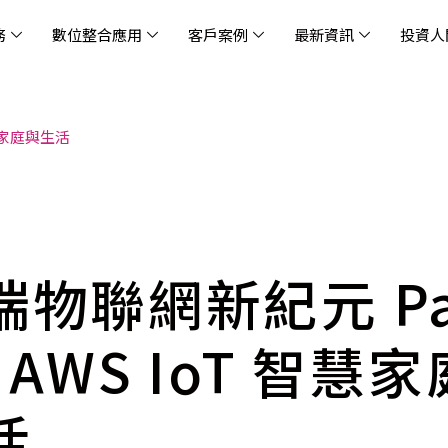
務
數位整合應用
客戶案例
最新資訊
投資人
智慧家庭與生活
休閒
消息
治理
社會責任
extlink
遊戲業
活動訊息
財務資訊
友善職場
企業文化
物
架
股
社
戰
雲端管理平台
應用服務
AWS 雲端解決方案
解決方案
資安防禦服務
中
資
雲
OM® 雲智能管理平台
OM® 雲智能管理平台
eau
AWS 服務特色
新零售數據與 AI 應用
數聯資安
DD
全
Chi
(CC
MA® AI 智能代理引擎
bricks
AWS 服務費用方案
餐飲業數據與 AI 應用
Fortinet
跨境
雲
科技業
集
我們
零售電商
餐
台(
Ne
n AI 對話式商務分析
AWS台北區域優惠方案
商圈推薦分析
Palo Alto Networks
企業
端物聯網新紀元 Pa
ner)
次世
Anthropic Claude on AWS
生成式 AI 輿情分析
Radware
lix
MS
雲端搬遷
流程及系統自動化
SkyCloud 騰雲運算
：AWS IoT 智慧
雲端資訊安全
文案及圖像自動生成
雲端代管
活
加速方案
高效開發工具
效
AWS 官方培訓課程與認證